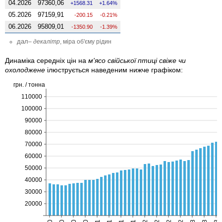
04.2026
97360,06
1568.31
1.64%
05.2026
97159,91
-200.15
-0.21%
06.2026
95809,01
-1350.90
-1.39%
дал
–
декалітр
, міра об'єму рідин
Динаміка середніх цін на
м'ясо свійської птиці свіже чи
охолоджене
ілюструється наведеним нижче графіком:
грн. / тонна
110000
100000
90000
80000
70000
60000
50000
40000
30000
20000