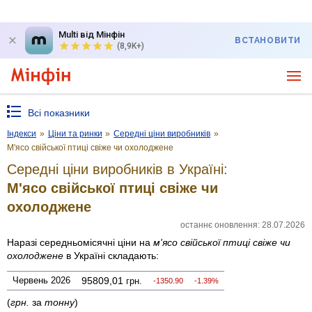
Multi від Мінфін
ВСТАНОВИТИ
(8,9K+)
Всі показники
Індекси
»
Ціни та ринки
»
Середні ціни виробників
»
М'ясо свійської птиці свіже чи охолоджене
Середні ціни виробників в Україні:
М'ясо свійської птиці свіже чи
охолоджене
останнє оновлення: 28.07.2026
Наразі середньомісячні ціни на
м'ясо свійської птиці свіже чи
охолоджене
в Україні складають:
Червень 2026
95809,01
грн.
-1350.90
-1.39%
(
грн.
за
тонну
)