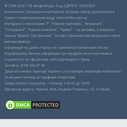
© 2008-2026 ТОВ МiнфiнМедiа. Код ЄДРПОУ: 35506859
Копіювання і розміщення матеріалів на інших сайтах дозволяється
тільки з гіперпосиланням виду: www.minfin.com.ua
Матеріали з позначками "Р", "Новини партнерів", "Актуально",
"Спецпроект", "Новини компаній", "Промо" – це реклама, в розумінні
Закону України "Про рекламу". За зміст реклами відповідальність несе
рекламодавець.
Інформація на даній сторінці не є рекламою банківських послуг.
Верифіковану банком інформацію про продукти та послуги можна
подивитися на офіційному сайті відповідного банку.
Телефон: (044) 392-47-40
Дзвінок в межах території України з усіх номерів операторів мобільного
та міського зв’язку за тарифами операторів
Графік роботи: понеділок – п’ятниця з 09:00 до 18:00
Юридична адреса: Україна, Київ, Вадима Гетьмана, 1-Б, 3 поверх