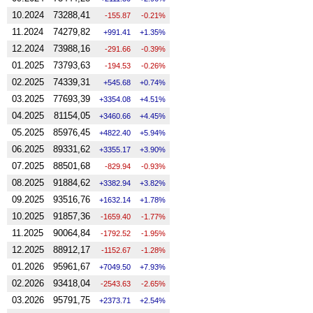
10.2024
73288,41
-155.87
-0.21%
11.2024
74279,82
991.41
1.35%
12.2024
73988,16
-291.66
-0.39%
01.2025
73793,63
-194.53
-0.26%
02.2025
74339,31
545.68
0.74%
03.2025
77693,39
3354.08
4.51%
04.2025
81154,05
3460.66
4.45%
05.2025
85976,45
4822.40
5.94%
06.2025
89331,62
3355.17
3.90%
07.2025
88501,68
-829.94
-0.93%
08.2025
91884,62
3382.94
3.82%
09.2025
93516,76
1632.14
1.78%
10.2025
91857,36
-1659.40
-1.77%
11.2025
90064,84
-1792.52
-1.95%
12.2025
88912,17
-1152.67
-1.28%
01.2026
95961,67
7049.50
7.93%
02.2026
93418,04
-2543.63
-2.65%
03.2026
95791,75
2373.71
2.54%