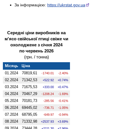
За інформацією:
https://ukrstat.gov.ua
Середні ціни виробників на
м'ясо свійської птиці свіже чи
охолоджене з січня 2024
по червень 2026
(грн. / тонна)
Місяць
Ціна
01.2024
70819,61
-1740.01
-2.40%
02.2024
71342,53
522.92
0.74%
03.2024
71675,53
333.00
0.47%
04.2024
70467,29
-1208.24
-1.69%
05.2024
70181,73
-285.56
-0.41%
06.2024
69445,02
-736.71
-1.05%
07.2024
68795,05
-649.97
-0.94%
08.2024
71332,98
2537.93
3.69%
09.2024
73444,28
2111.30
2.96%