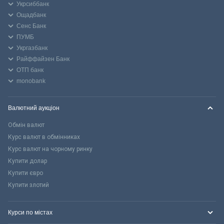
Укрсиббанк
Ощадбанк
Сенс Банк
ПУМБ
Укргазбанк
Райффайзен Банк
ОТП банк
monobank
Валютний аукціон
Обмін валют
Курс валют в обмінниках
Курс валют на чорному ринку
Купити долар
Купити євро
Купити злотий
Курси по містах