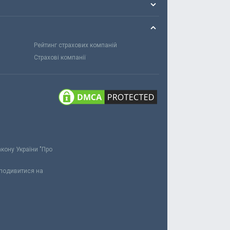
Рейтинг страхових компаній
Страхові компанії
акону України "Про
 подивитися на