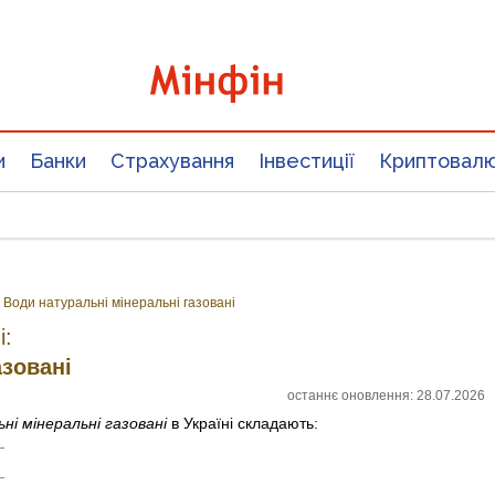
и
Банки
Страхування
Інвестиції
Криптовал
Води натуральні мінеральні газовані
і:
азовані
останнє оновлення: 28.07.2026
ні мінеральні газовані
в Україні складають: