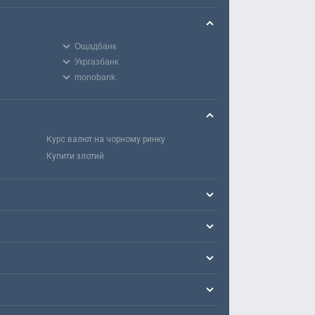
Ощадбанк
Укргазбанк
monobank
Курс валют на чорному ринку
Купити злотий