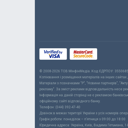
© 2008-2026 ТОВ МiнфiнМедiа. Код ЄДРПОУ: 355068
Копіювання і розміщення матеріалів на інших сайтах
Матеріали з позначками "Р", "Новини партнерів", "Акт
рекламу". За зміст реклами відповідальність несе р
Інформація на даній сторінці не є рекламою банківс
офіційному сайті відповідного банку.
Телефон: (044) 392-47-40
Дзвінок в межах території України з усіх номерів опе
Графік роботи: понеділок – п’ятниця з 09:00 до 18:00
Юридична адреса: Україна, Київ, Вадима Гетьмана, 1-