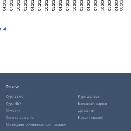
04.2022
07.2022
10.2022
01.2023
04.2023
07.2023
10.2023
01.2024
04.2024
07.2024
10.2024
01.2025
04.2025
07.2025
10.2025
01.2026
04.2026
06.2026
аїні
Фінанси
Курс валют
Курс долара
Курс НБУ
Банківські картки
Міжбанк
Депозити
Конвертер валют
Кредит онлайн
Моніторинг обмінників криптовалют