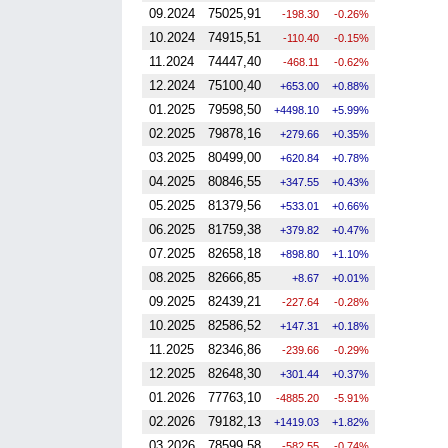
09.2024
75025,91
-198.30
-0.26%
10.2024
74915,51
-110.40
-0.15%
11.2024
74447,40
-468.11
-0.62%
12.2024
75100,40
653.00
0.88%
01.2025
79598,50
4498.10
5.99%
02.2025
79878,16
279.66
0.35%
03.2025
80499,00
620.84
0.78%
04.2025
80846,55
347.55
0.43%
05.2025
81379,56
533.01
0.66%
06.2025
81759,38
379.82
0.47%
07.2025
82658,18
898.80
1.10%
08.2025
82666,85
8.67
0.01%
09.2025
82439,21
-227.64
-0.28%
10.2025
82586,52
147.31
0.18%
11.2025
82346,86
-239.66
-0.29%
12.2025
82648,30
301.44
0.37%
01.2026
77763,10
-4885.20
-5.91%
02.2026
79182,13
1419.03
1.82%
03.2026
78599,58
-582.55
-0.74%