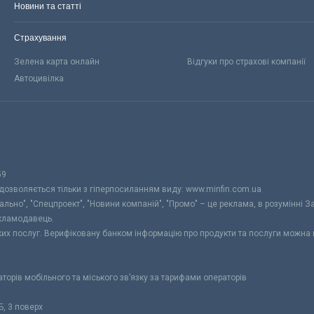
Новини та статті
Страхування
Зелена карта онлайн
Відгуки про страхові компанії
Автоцивілка
59
 дозволяється тільки з гіперпосиланням виду: www.minfin.com.ua
уально", "Спецпроект", "Новини компаній", "Промо" – це реклама, в розумінні З
екламодавець.
ьких послуг. Верифіковану банком інформацію про продукти та послуги можна
раторів мобільного та міського зв’язку за тарифами операторів
Б, 3 поверх