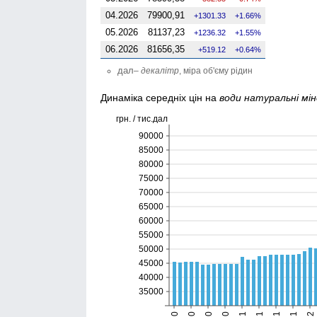
04.2026
79900,91
1301.33
1.66%
05.2026
81137,23
1236.32
1.55%
06.2026
81656,35
519.12
0.64%
дал
–
декалітр
, міра об'єму рідин
Динаміка середніх цін на
води натуральні мін
грн. / тис.дал
90000
85000
80000
75000
70000
65000
60000
55000
50000
45000
40000
35000