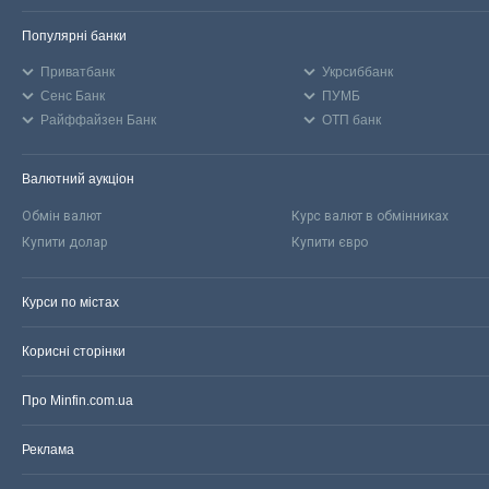
Популярні банки
Приватбанк
Укрсиббанк
Сенс Банк
ПУМБ
Райффайзен Банк
ОТП банк
Валютний аукціон
Обмін валют
Курс валют в обмінниках
Купити долар
Купити євро
Курси по містах
Корисні сторінки
Про Minfin.com.ua
Реклама