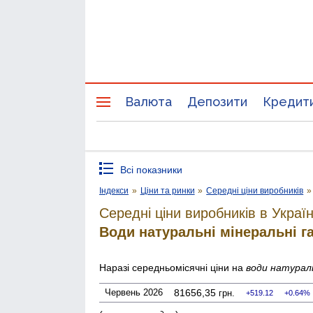
Валюта
Депозити
Кредит
Всі показники
Індекси
»
Ціни та ринки
»
Середні ціни виробників
»
Середні ціни виробників в Україн
Води натуральні мінеральні г
Наразі середньомісячні ціни на
води натураль
Червень 2026
81656,35
грн.
519.12
0.64%