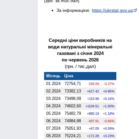
(
грн.
за
тис.дал
)
За інформацією:
https://ukrstat.gov.ua
Середні ціни виробників на
води натуральні мінеральні
газовані з січня 2024
по червень 2026
(грн. / тис.дал)
Місяць
Ціна
01.2024
72754,71
-268.09
-0.37%
02.2024
73382,13
627.42
0.86%
03.2024
73498,09
115.96
0.16%
04.2024
74602,60
1104.51
1.50%
05.2024
75482,79
880.19
1.18%
06.2024
74984,88
-497.91
-0.66%
07.2024
75051,93
67.05
0.09%
08.2024
75224,21
172.28
0.23%