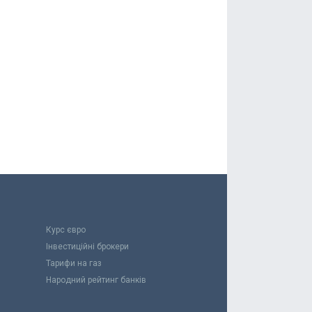
Курс євро
Інвестиційні брокери
Тарифи на газ
Народний рейтинг банків