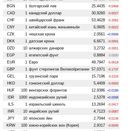
BGN
1
болгарский лев
25,4435
-0.0468
CAD
1
канадский доллар
30,9260
-0.0027
CHF
1
швейцарский франк
53,4628
-0.2062
CNY
1
китайский юань женьминьби
6,0605
-0.0022
CZK
1
чешская крона
2,0561
+0.0006
DKK
1
датская крона
6,6671
-0.0091
DZD
10
алжирских динаров
3,2732
-0.0051
EGP
1
египетский фунт
0,8884
0.0000
EUR
1
Евро
49,7947
-0.0618
GBP
1
фунт стерлингов Велико­британии
57,0371
-0.1737
GEL
1
грузинский лари
15,7196
-0.0116
HKD
1
гонконгский доллар
5,4409
-0.0050
HUF
100
венгерских форинтов
12,9386
+0.0186
IDR
1000
индонезийских рупий
2,5378
+0.0098
ILS
1
израильский шекель
13,2694
-0.0417
INR
10
индийских рупий
4,7123
-0.0087
JPY
10
японских йен
2,7044
-0.0136
KRW
100
южно-корейских вон (Корея)
2,9317
-0.0045