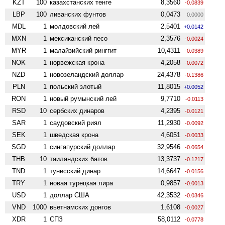
KZT
100
казахстанских тенге
8,3560
-0.0839
LBP
100
ливанских фунтов
0,0473
0.0000
MDL
1
молдовский лей
2,5401
+0.0142
MXN
1
мексиканский песо
2,3576
-0.0024
MYR
1
малайзийский ринггит
10,4311
-0.0389
NOK
1
норвежская крона
4,2058
-0.0072
NZD
1
ново­зеландский доллар
24,4378
-0.1386
PLN
1
польский злотый
11,8015
+0.0052
RON
1
новый румынский лей
9,7710
-0.0113
RSD
10
сербских динаров
4,2395
-0.0121
SAR
1
саудовский риял
11,2930
-0.0092
SEK
1
шведская крона
4,6051
-0.0033
SGD
1
сингапурский доллар
32,9546
-0.0654
THB
10
таиландских батов
13,3737
-0.1217
TND
1
тунисский динар
14,6647
-0.0156
TRY
1
новая турецкая лира
0,9857
-0.0013
USD
1
доллар США
42,3532
-0.0346
VND
1000
вьетнамских донгов
1,6108
-0.0027
XDR
1
СПЗ
58,0112
-0.0778