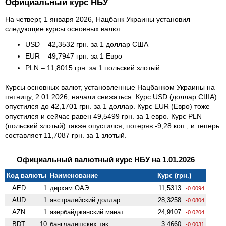
Официальный курс НБУ
На четверг, 1 января 2026, Нацбанк Украины установил
следующие курсы основных валют:
USD – 42,3532 грн. за 1 доллар США
EUR – 49,7947 грн. за 1 Евро
PLN – 11,8015 грн. за 1 польский злотый
Курсы основных валют, установленные Нацбанком Украины на
пятницу, 2.01.2026, начали снижаться. Курс USD (доллар США)
опустился до 42,1701 грн. за 1 доллар. Курс EUR (Евро) тоже
опустился и сейчас равен 49,5499 грн. за 1 евро. Курс PLN
(польский злотый) также опустился, потеряв -9,28 коп., и теперь
составляет 11,7087 грн. за 1 злотый.
Официальный валютный курс НБУ на 1.01.2026
Код валюты
Наименование
Курс (грн.)
AED
1
дирхам ОАЭ
11,5313
-0.0094
AUD
1
австралийский доллар
28,3258
-0.0804
AZN
1
азербайджанский манат
24,9107
-0.0204
BDT
10
бангладешских так
3,4660
-0.0031