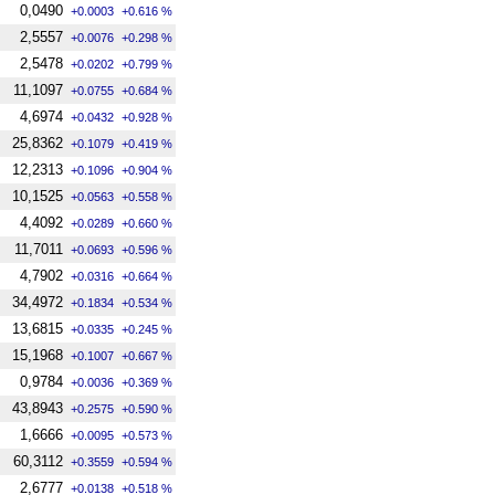
0,0490
+0.0003
+0.616 %
2,5557
+0.0076
+0.298 %
2,5478
+0.0202
+0.799 %
11,1097
+0.0755
+0.684 %
4,6974
+0.0432
+0.928 %
25,8362
+0.1079
+0.419 %
12,2313
+0.1096
+0.904 %
10,1525
+0.0563
+0.558 %
4,4092
+0.0289
+0.660 %
11,7011
+0.0693
+0.596 %
4,7902
+0.0316
+0.664 %
34,4972
+0.1834
+0.534 %
13,6815
+0.0335
+0.245 %
15,1968
+0.1007
+0.667 %
0,9784
+0.0036
+0.369 %
43,8943
+0.2575
+0.590 %
1,6666
+0.0095
+0.573 %
60,3112
+0.3559
+0.594 %
2,6777
+0.0138
+0.518 %