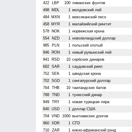
422
LBP
100
ливанских фунтов
498
MDL
1
молдовский лей
484
MXN
1
мексиканский песо
458
MYR
1
малайзийский ринггит
578
NOK
1
норвежская крона
554
NZD
1
ново­зеландский доллар
985
PLN
1
польский злотый
946
RON
1
новый румынский лей
941
RSD
10
сербских динаров
682
SAR
1
саудовский риял
752
SEK
1
шведская крона
702
SGD
1
сингапурский доллар
764
THB
10
таиландских батов
788
TND
1
тунисский динар
949
TRY
1
новая турецкая лира
840
USD
1
доллар США
704
VND
1000
вьетнамских донгов
960
XDR
1
СПЗ
710
ZAR
1
южно-африканский рэнд