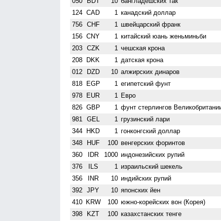
050
BDT
10
бангладешских так
124
CAD
1
канадский доллар
756
CHF
1
швейцарский франк
156
CNY
1
китайский юань женьминьби
203
CZK
1
чешская крона
208
DKK
1
датская крона
012
DZD
10
алжирских динаров
818
EGP
1
египетский фунт
978
EUR
1
Евро
826
GBP
1
фунт стерлингов Велико­британи
981
GEL
1
грузинский лари
344
HKD
1
гонконгский доллар
348
HUF
100
венгерских форинтов
360
IDR
1000
индонезийских рупий
376
ILS
1
израильский шекель
356
INR
10
индийских рупий
392
JPY
10
японских йен
410
KRW
100
южно-корейских вон (Корея)
398
KZT
100
казахстанских тенге