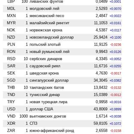
LBP
100
ливанских фунтов
0,0489
+0.0001
MDL
1
молдовский лей
2,5293
+0.0070
MXN
1
мексиканский песо
2,4847
+0.0022
MYR
1
малайзийский ринггит
11,1053
+0.0161
NOK
1
норвежская крона
4,5387
+0.0117
NZD
1
ново­зеландский доллар
25,9424
+0.1100
PLN
1
польский злотый
11,9125
-0.0236
RON
1
новый румынский лей
9,9943
+0.0126
RSD
10
сербских динаров
4,3345
+0.0052
SAR
1
саудовский риял
11,6716
+0.0255
SEK
1
шведская крона
4,7630
-0.0017
SGD
1
сингапурский доллар
34,3045
+0.0382
THB
10
таиландских батов
13,8432
-0.0132
TND
1
тунисский динар
15,0389
-0.0012
TRY
1
новая турецкая лира
0,9958
+0.0016
USD
1
доллар США
43,8069
+0.0899
VND
1000
вьетнамских донгов
1,6714
+0.0038
XDR
1
СПЗ
59,8105
+0.1072
ZAR
1
южно-африканский рэнд
2,6558
-0.0158