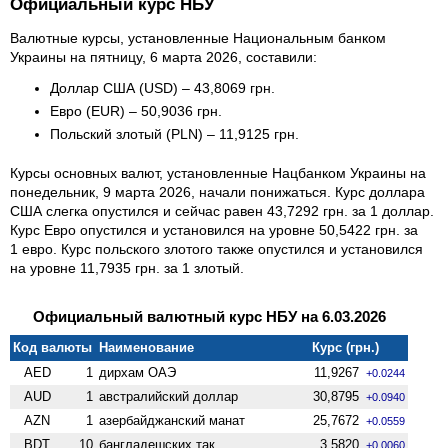
Официальный курс НБУ
Валютные курсы, установленные Национальным банком
Украины на пятницу, 6 марта 2026, составили:
Доллар США (USD) – 43,8069 грн.
Евро (EUR) – 50,9036 грн.
Польский злотый (PLN) – 11,9125 грн.
Курсы основных валют, установленные Нацбанком Украины на
понедельник, 9 марта 2026, начали понижаться. Курс доллара
США слегка опустился и сейчас равен 43,7292 грн. за 1 доллар.
Курс Евро опустился и установился на уровне 50,5422 грн. за
1 евро. Курс польского злотого также опустился и установился
на уровне 11,7935 грн. за 1 злотый.
Официальный валютный курс НБУ на 6.03.2026
Код валюты
Наименование
Курс (грн.)
AED
1
дирхам ОАЭ
11,9267
+0.0244
AUD
1
австралийский доллар
30,8795
+0.0940
AZN
1
азербайджанский манат
25,7672
+0.0559
BDT
10
бангладешских так
3,5820
+0.0060