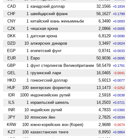
CAD
1
канадский доллар
32,1566
+0.1834
CHF
1
швейцарский франк
56,1627
+0.1799
CNY
1
китайский юань женьминьби
6,3490
+0.0093
CZK
1
чешская крона
2,0866
+0.0005
DKK
1
датская крона
6,8129
+0.0090
DZD
10
алжирских динаров
3,3497
+0.0024
EGP
1
египетский фунт
0,8741
+0.0033
EUR
1
Евро
50,9036
+0.0695
GBP
1
фунт стерлингов Велико­британии
58,5479
+0.1791
GEL
1
грузинский лари
16,0465
-0.0041
HKD
1
гонконгский доллар
5,6013
+0.0077
HUF
100
венгерских форинтов
13,1473
-0.0252
IDR
1000
индонезийских рупий
2,5918
+0.0038
ILS
1
израильский шекель
14,2503
+0.0721
INR
10
индийских рупий
4,7833
+0.0360
JPY
10
японских йен
2,7825
+0.0034
KRW
100
южно-корейских вон (Корея)
2,9688
-0.0074
KZT
100
казахстанских тенге
8,8950
+0.0864