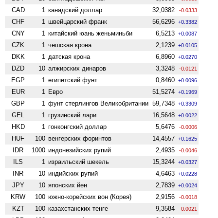
CAD
1
канадский доллар
32,0382
-0.0333
CHF
1
швейцарский франк
56,6296
+0.3382
CNY
1
китайский юань женьминьби
6,5213
+0.0087
CZK
1
чешская крона
2,1239
+0.0105
DKK
1
датская крона
6,8960
+0.0270
DZD
10
алжирских динаров
3,3248
-0.0121
EGP
1
египетский фунт
0,8460
+0.0096
EUR
1
Евро
51,5274
+0.1969
GBP
1
фунт стерлингов Велико­британии
59,7348
+0.3309
GEL
1
грузинский лари
16,5648
+0.0022
HKD
1
гонконгский доллар
5,6476
-0.0006
HUF
100
венгерских форинтов
14,4557
+0.1625
IDR
1000
индонезийских рупий
2,4935
-0.0046
ILS
1
израильский шекель
15,3244
+0.0327
INR
10
индийских рупий
4,6463
+0.0228
JPY
10
японских йен
2,7839
+0.0024
KRW
100
южно-корейских вон (Корея)
2,9156
-0.0018
KZT
100
казахстанских тенге
9,3584
-0.0021