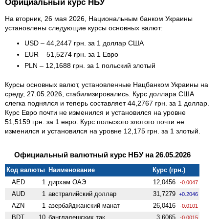
Официальный курс НБУ
На вторник, 26 мая 2026, Национальным банком Украины
установлены следующие курсы основных валют:
USD – 44,2447 грн. за 1 доллар США
EUR – 51,5274 грн. за 1 Евро
PLN – 12,1688 грн. за 1 польский злотый
Курсы основных валют, установленные Нацбанком Украины на
среду, 27.05.2026, стабилизировались. Курс доллара США
слегка поднялся и теперь составляет 44,2767 грн. за 1 доллар.
Курс Евро почти не изменился и установился на уровне
51,5159 грн. за 1 евро. Курс польского злотого почти не
изменился и установился на уровне 12,175 грн. за 1 злотый.
Официальный валютный курс НБУ на 26.05.2026
Код валюты
Наименование
Курс (грн.)
AED
1
дирхам ОАЭ
12,0456
-0.0047
AUD
1
австралийский доллар
31,7279
+0.2046
AZN
1
азербайджанский манат
26,0416
-0.0101
BDT
10
бангладешских так
3,6065
-0.0015