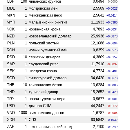
LBP
100
ливанских фунтов
0,0494
0.0000
MDL
1
молдовский лей
2,5509
+0.0027
MXN
1
мексиканский песо
2,5642
+0.0114
MYR
1
малайзийский ринггит
11,1933
+0.0386
NOK
1
норвежская крона
4,7893
+0.0034
NZD
1
ново­зеландский доллар
25,9938
+0.0873
PLN
1
польский злотый
12,1688
+0.0694
RON
1
новый румынский лей
9,8359
+0.0575
RSD
10
сербских динаров
4,3869
+0.0157
SAR
1
саудовский риял
11,7910
-0.0037
SEK
1
шведская крона
4,7724
+0.0481
SGD
1
сингапурский доллар
34,6420
+0.0678
THB
10
таиландских батов
13,6284
+0.0806
TND
1
тунисский динар
15,2652
+0.0429
TRY
1
новая турецкая лира
0,9677
+0.0001
USD
1
доллар США
44,2447
-0.0172
VND
1000
вьетнамских донгов
1,6787
-0.0004
XDR
1
СПЗ
60,5842
+0.1032
ZAR
1
южно-африканский рэнд
2,7100
+0.0249