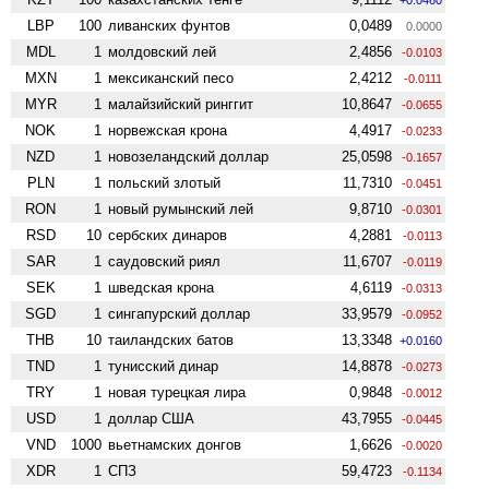
LBP
100
ливанских фунтов
0,0489
0.0000
MDL
1
молдовский лей
2,4856
-0.0103
MXN
1
мексиканский песо
2,4212
-0.0111
MYR
1
малайзийский ринггит
10,8647
-0.0655
NOK
1
норвежская крона
4,4917
-0.0233
NZD
1
ново­зеландский доллар
25,0598
-0.1657
PLN
1
польский злотый
11,7310
-0.0451
RON
1
новый румынский лей
9,8710
-0.0301
RSD
10
сербских динаров
4,2881
-0.0113
SAR
1
саудовский риял
11,6707
-0.0119
SEK
1
шведская крона
4,6119
-0.0313
SGD
1
сингапурский доллар
33,9579
-0.0952
THB
10
таиландских батов
13,3348
+0.0160
TND
1
тунисский динар
14,8878
-0.0273
TRY
1
новая турецкая лира
0,9848
-0.0012
USD
1
доллар США
43,7955
-0.0445
VND
1000
вьетнамских донгов
1,6626
-0.0020
XDR
1
СПЗ
59,4723
-0.1134