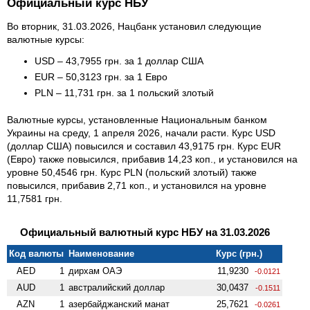
Официальный курс НБУ
Во вторник, 31.03.2026, Нацбанк установил следующие
валютные курсы:
USD – 43,7955 грн. за 1 доллар США
EUR – 50,3123 грн. за 1 Евро
PLN – 11,731 грн. за 1 польский злотый
Валютные курсы, установленные Национальным банком
Украины на среду, 1 апреля 2026, начали расти. Курс USD
(доллар США) повысился и составил 43,9175 грн. Курс EUR
(Евро) также повысился, прибавив 14,23 коп., и установился на
уровне 50,4546 грн. Курс PLN (польский злотый) также
повысился, прибавив 2,71 коп., и установился на уровне
11,7581 грн.
Официальный валютный курс НБУ на 31.03.2026
Код валюты
Наименование
Курс (грн.)
AED
1
дирхам ОАЭ
11,9230
-0.0121
AUD
1
австралийский доллар
30,0437
-0.1511
AZN
1
азербайджанский манат
25,7621
-0.0261