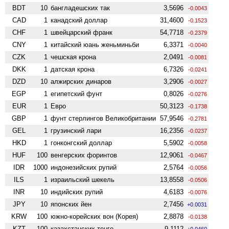
BDT
10
бангладешских так
3,5696
-0.0043
CAD
1
канадский доллар
31,4600
-0.1523
CHF
1
швейцарский франк
54,7718
-0.2379
CNY
1
китайский юань женьминьби
6,3371
-0.0040
CZK
1
чешская крона
2,0491
-0.0081
DKK
1
датская крона
6,7326
-0.0241
DZD
10
алжирских динаров
3,2906
-0.0027
EGP
1
египетский фунт
0,8026
-0.0276
EUR
1
Евро
50,3123
-0.1738
GBP
1
фунт стерлингов Велико­британии
57,9546
-0.2781
GEL
1
грузинский лари
16,2356
-0.0237
HKD
1
гонконгский доллар
5,5902
-0.0058
HUF
100
венгерских форинтов
12,9061
-0.0467
IDR
1000
индонезийских рупий
2,5764
-0.0056
ILS
1
израильский шекель
13,8558
-0.0506
INR
10
индийских рупий
4,6183
-0.0076
JPY
10
японских йен
2,7456
+0.0031
KRW
100
южно-корейских вон (Корея)
2,8878
-0.0138
KZT
100
казахстанских тенге
9,1112
+0.0460