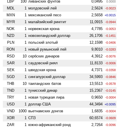
LBP
100
ливанских фунтов
0,0495
0.0000
MDL
1
молдовский лей
2,5624
-0.0023
MXN
1
мексиканский песо
2,5658
+0.0015
MYR
1
малайзийский ринггит
11,0915
-0.0944
NOK
1
норвежская крона
4,7785
-0.0053
NZD
1
ново­зеландский доллар
26,1706
-0.1451
PLN
1
польский злотый
12,1598
-0.0406
RON
1
новый румынский лей
9,8010
-0.0283
RSD
10
сербских динаров
4,3912
-0.0076
SAR
1
саудовский риял
11,8133
-0.0006
SEK
1
шведская крона
4,7371
-0.0358
SGD
1
сингапурский доллар
34,5993
-0.0846
THB
10
таиландских батов
13,5513
-0.0578
TND
1
тунисский динар
15,2367
-0.0145
TRY
1
новая турецкая лира
0,9650
-0.0004
USD
1
доллар США
44,3494
+0.0095
VND
1000
вьетнамских донгов
1,6835
-0.0004
XDR
1
СПЗ
60,6574
-0.0609
ZAR
1
южно-африканский рэнд
2,7264
-0.0096