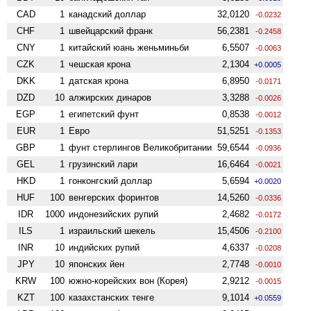
CAD
1
канадский доллар
32,0120
-0.0232
CHF
1
швейцарский франк
56,2381
-0.2458
CNY
1
китайский юань женьминьби
6,5507
-0.0063
CZK
1
чешская крона
2,1304
+0.0005
DKK
1
датская крона
6,8950
-0.0171
DZD
10
алжирских динаров
3,3288
-0.0026
EGP
1
египетский фунт
0,8538
-0.0012
EUR
1
Евро
51,5251
-0.1353
GBP
1
фунт стерлингов Велико­британии
59,6544
-0.0936
GEL
1
грузинский лари
16,6464
-0.0021
HKD
1
гонконгский доллар
5,6594
+0.0020
HUF
100
венгерских форинтов
14,5260
-0.0336
IDR
1000
индонезийских рупий
2,4682
-0.0172
ILS
1
израильский шекель
15,4506
-0.2100
INR
10
индийских рупий
4,6337
-0.0208
JPY
10
японских йен
2,7748
-0.0010
KRW
100
южно-корейских вон (Корея)
2,9212
-0.0015
KZT
100
казахстанских тенге
9,1014
+0.0559