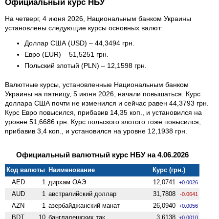
Официальный курс НБУ
На четверг, 4 июня 2026, Национальным банком Украины
установлены следующие курсы основных валют:
Доллар США (USD) – 44,3494 грн.
Евро (EUR) – 51,5251 грн.
Польский злотый (PLN) – 12,1598 грн.
Валютные курсы, установленные Национальным банком
Украины на пятницу, 5 июня 2026, начали повышаться. Курс
доллара США почти не изменился и сейчас равен 44,3793 грн.
Курс Евро повысился, прибавив 14,35 коп., и установился на
уровне 51,6686 грн. Курс польского злотого тоже повысился,
прибавив 3,4 коп., и установился на уровне 12,1938 грн.
Официальный валютный курс НБУ на 4.06.2026
Код валюты
Наименование
Курс (грн.)
AED
1
дирхам ОАЭ
12,0741
+0.0026
AUD
1
австралийский доллар
31,7808
-0.0641
AZN
1
азербайджанский манат
26,0940
+0.0056
BDT
10
бангладешских так
3,6138
+0.0010