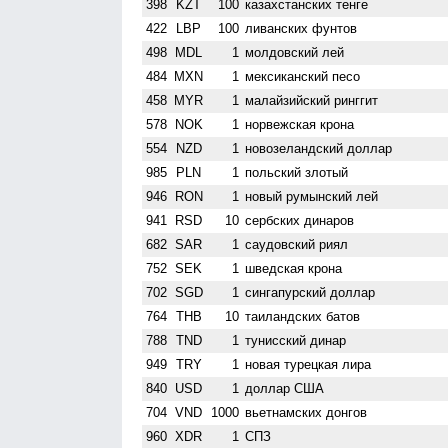
398
KZT
100
казахстанских тенге
422
LBP
100
ливанских фунтов
498
MDL
1
молдовский лей
484
MXN
1
мексиканский песо
458
MYR
1
малайзийский ринггит
578
NOK
1
норвежская крона
554
NZD
1
ново­зеландский доллар
985
PLN
1
польский злотый
946
RON
1
новый румынский лей
941
RSD
10
сербских динаров
682
SAR
1
саудовский риял
752
SEK
1
шведская крона
702
SGD
1
сингапурский доллар
764
THB
10
таиландских батов
788
TND
1
тунисский динар
949
TRY
1
новая турецкая лира
840
USD
1
доллар США
704
VND
1000
вьетнамских донгов
960
XDR
1
СПЗ