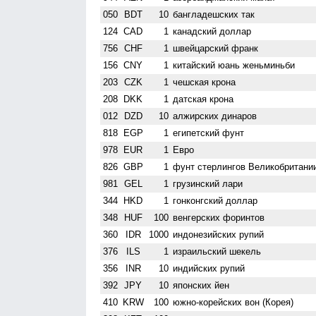
050
BDT
10
бангладешских так
124
CAD
1
канадский доллар
756
CHF
1
швейцарский франк
156
CNY
1
китайский юань женьминьби
203
CZK
1
чешская крона
208
DKK
1
датская крона
012
DZD
10
алжирских динаров
818
EGP
1
египетский фунт
978
EUR
1
Евро
826
GBP
1
фунт стерлингов Велико­британи
981
GEL
1
грузинский лари
344
HKD
1
гонконгский доллар
348
HUF
100
венгерских форинтов
360
IDR
1000
индонезийских рупий
376
ILS
1
израильский шекель
356
INR
10
индийских рупий
392
JPY
10
японских йен
410
KRW
100
южно-корейских вон (Корея)