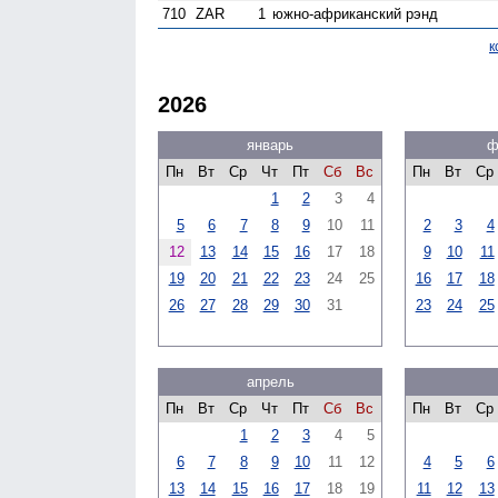
710
ZAR
1
южно-африканский рэнд
к
2026
январь
ф
Пн
Вт
Ср
Чт
Пт
Сб
Вс
Пн
Вт
Ср
1
2
3
4
5
6
7
8
9
10
11
2
3
4
12
13
14
15
16
17
18
9
10
11
19
20
21
22
23
24
25
16
17
18
26
27
28
29
30
31
23
24
25
апрель
Пн
Вт
Ср
Чт
Пт
Сб
Вс
Пн
Вт
Ср
1
2
3
4
5
6
7
8
9
10
11
12
4
5
6
13
14
15
16
17
18
19
11
12
13