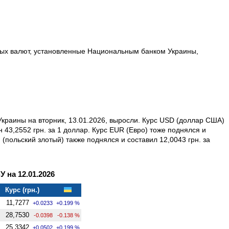
вных валют, установленные Национальным банком Украины,
краины на вторник, 13.01.2026, выросли. Курс USD (доллар США)
н 43,2552 грн. за 1 доллар. Курс EUR (Евро) тоже поднялся и
N (польский злотый) также поднялся и составил 12,0043 грн. за
на 12.01.2026
Курс (грн.)
11,7277
+0.0233
+0.199 %
28,7530
-0.0398
-0.138 %
25,3342
+0.0502
+0.199 %