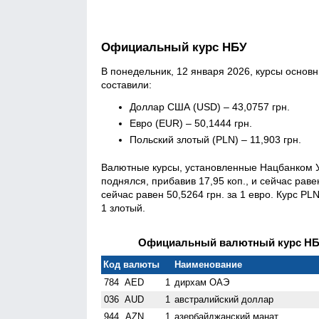
Официальный курс НБУ
В понедельник, 12 января 2026, курсы осно
составили:
Доллар США (USD) – 43,0757 грн.
Евро (EUR) – 50,1444 грн.
Польский злотый (PLN) – 11,903 грн.
Валютные курсы, установленные Нацбанком У
поднялся, прибавив 17,95 коп., и сейчас раве
сейчас равен 50,5264 грн. за 1 евро. Курс PL
1 злотый.
Официальный валютный курс НБУ 
Код валюты
Наименование
784
AED
1
дирхам ОАЭ
036
AUD
1
австралийский доллар
944
AZN
1
азербайджанский манат