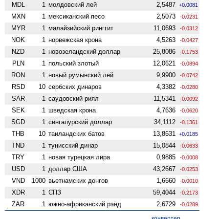
MDL
1
молдовский лей
2,5487
+0.0081
MXN
1
мексиканский песо
2,5073
-0.0231
MYR
1
малайзийский ринггит
11,0693
-0.0312
NOK
1
норвежская крона
4,5263
-0.0427
NZD
1
ново­зеландский доллар
25,8086
-0.1753
PLN
1
польский злотый
12,0621
-0.0894
RON
1
новый румынский лей
9,9900
-0.0742
RSD
10
сербских динаров
4,3382
-0.0280
SAR
1
саудовский риял
11,5341
-0.0092
SEK
1
шведская крона
4,7636
-0.0620
SGD
1
сингапурский доллар
34,1112
-0.1361
THB
10
таиландских батов
13,8631
+0.0185
TND
1
тунисский динар
15,0844
-0.0633
TRY
1
новая турецкая лира
0,9885
-0.0008
USD
1
доллар США
43,2667
-0.0253
VND
1000
вьетнамских донгов
1,6660
-0.0010
XDR
1
СПЗ
59,4044
-0.2173
ZAR
1
южно-африканский рэнд
2,6729
-0.0289
конвертер