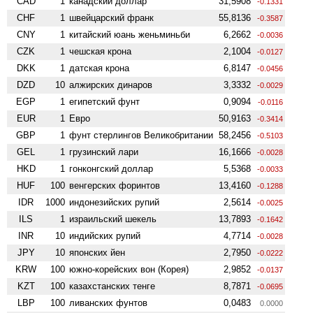
CAD
1
канадский доллар
31,5908
-0.1331
CHF
1
швейцарский франк
55,8136
-0.3587
CNY
1
китайский юань женьминьби
6,2662
-0.0036
CZK
1
чешская крона
2,1004
-0.0127
DKK
1
датская крона
6,8147
-0.0456
DZD
10
алжирских динаров
3,3332
-0.0029
EGP
1
египетский фунт
0,9094
-0.0116
EUR
1
Евро
50,9163
-0.3414
GBP
1
фунт стерлингов Велико­британии
58,2456
-0.5103
GEL
1
грузинский лари
16,1666
-0.0028
HKD
1
гонконгский доллар
5,5368
-0.0033
HUF
100
венгерских форинтов
13,4160
-0.1288
IDR
1000
индонезийских рупий
2,5614
-0.0025
ILS
1
израильский шекель
13,7893
-0.1642
INR
10
индийских рупий
4,7714
-0.0028
JPY
10
японских йен
2,7950
-0.0222
KRW
100
южно-корейских вон (Корея)
2,9852
-0.0137
KZT
100
казахстанских тенге
8,7871
-0.0695
LBP
100
ливанских фунтов
0,0483
0.0000