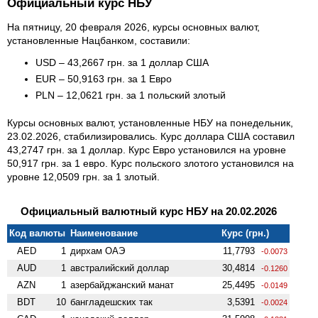
Официальный курс НБУ
На пятницу, 20 февраля 2026, курсы основных валют,
установленные Нацбанком, составили:
USD – 43,2667 грн. за 1 доллар США
EUR – 50,9163 грн. за 1 Евро
PLN – 12,0621 грн. за 1 польский злотый
Курсы основных валют, установленные НБУ на понедельник,
23.02.2026, стабилизировались. Курс доллара США составил
43,2747 грн. за 1 доллар. Курс Евро установился на уровне
50,917 грн. за 1 евро. Курс польского злотого установился на
уровне 12,0509 грн. за 1 злотый.
Официальный валютный курс НБУ на 20.02.2026
Код валюты
Наименование
Курс (грн.)
AED
1
дирхам ОАЭ
11,7793
-0.0073
AUD
1
австралийский доллар
30,4814
-0.1260
AZN
1
азербайджанский манат
25,4495
-0.0149
BDT
10
бангладешских так
3,5391
-0.0024