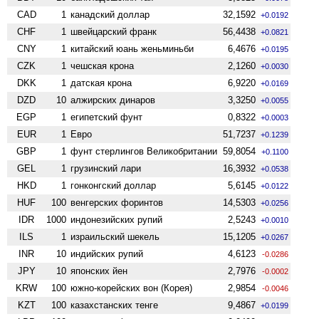
CAD
1
канадский доллар
32,1592
+0.0192
CHF
1
швейцарский франк
56,4438
+0.0821
CNY
1
китайский юань женьминьби
6,4676
+0.0195
CZK
1
чешская крона
2,1260
+0.0030
DKK
1
датская крона
6,9220
+0.0169
DZD
10
алжирских динаров
3,3250
+0.0055
EGP
1
египетский фунт
0,8322
+0.0003
EUR
1
Евро
51,7237
+0.1239
GBP
1
фунт стерлингов Велико­британии
59,8054
+0.1100
GEL
1
грузинский лари
16,3932
+0.0538
HKD
1
гонконгский доллар
5,6145
+0.0122
HUF
100
венгерских форинтов
14,5303
+0.0256
IDR
1000
индонезийских рупий
2,5243
+0.0010
ILS
1
израильский шекель
15,1205
+0.0267
INR
10
индийских рупий
4,6123
-0.0286
JPY
10
японских йен
2,7976
-0.0002
KRW
100
южно-корейских вон (Корея)
2,9854
-0.0046
KZT
100
казахстанских тенге
9,4867
+0.0199