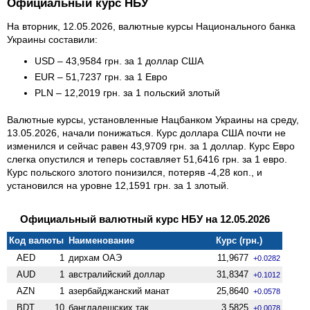
Официальный курс НБУ
На вторник, 12.05.2026, валютные курсы Национального банка
Украины составили:
USD – 43,9584 грн. за 1 доллар США
EUR – 51,7237 грн. за 1 Евро
PLN – 12,2019 грн. за 1 польский злотый
Валютные курсы, установленные Нацбанком Украины на среду,
13.05.2026, начали понижаться. Курс доллара США почти не
изменился и сейчас равен 43,9709 грн. за 1 доллар. Курс Евро
слегка опустился и теперь составляет 51,6416 грн. за 1 евро.
Курс польского злотого понизился, потеряв -4,28 коп., и
установился на уровне 12,1591 грн. за 1 злотый.
Официальный валютный курс НБУ на 12.05.2026
Код валюты
Наименование
Курс (грн.)
AED
1
дирхам ОАЭ
11,9677
+0.0282
AUD
1
австралийский доллар
31,8347
+0.1012
AZN
1
азербайджанский манат
25,8640
+0.0578
BDT
10
бангладешских так
3,5825
+0.0078