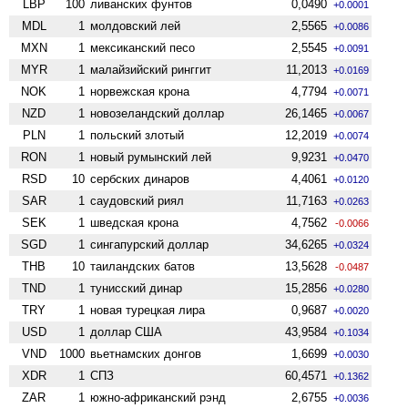
LBP
100
ливанских фунтов
0,0490
+0.0001
MDL
1
молдовский лей
2,5565
+0.0086
MXN
1
мексиканский песо
2,5545
+0.0091
MYR
1
малайзийский ринггит
11,2013
+0.0169
NOK
1
норвежская крона
4,7794
+0.0071
NZD
1
ново­зеландский доллар
26,1465
+0.0067
PLN
1
польский злотый
12,2019
+0.0074
RON
1
новый румынский лей
9,9231
+0.0470
RSD
10
сербских динаров
4,4061
+0.0120
SAR
1
саудовский риял
11,7163
+0.0263
SEK
1
шведская крона
4,7562
-0.0066
SGD
1
сингапурский доллар
34,6265
+0.0324
THB
10
таиландских батов
13,5628
-0.0487
TND
1
тунисский динар
15,2856
+0.0280
TRY
1
новая турецкая лира
0,9687
+0.0020
USD
1
доллар США
43,9584
+0.1034
VND
1000
вьетнамских донгов
1,6699
+0.0030
XDR
1
СПЗ
60,4571
+0.1362
ZAR
1
южно-африканский рэнд
2,6755
+0.0036