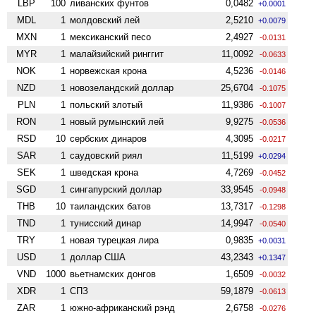
LBP
100
ливанских фунтов
0,0482
+0.0001
MDL
1
молдовский лей
2,5210
+0.0079
MXN
1
мексиканский песо
2,4927
-0.0131
MYR
1
малайзийский ринггит
11,0092
-0.0633
NOK
1
норвежская крона
4,5236
-0.0146
NZD
1
ново­зеландский доллар
25,6704
-0.1075
PLN
1
польский злотый
11,9386
-0.1007
RON
1
новый румынский лей
9,9275
-0.0536
RSD
10
сербских динаров
4,3095
-0.0217
SAR
1
саудовский риял
11,5199
+0.0294
SEK
1
шведская крона
4,7269
-0.0452
SGD
1
сингапурский доллар
33,9545
-0.0948
THB
10
таиландских батов
13,7317
-0.1298
TND
1
тунисский динар
14,9947
-0.0540
TRY
1
новая турецкая лира
0,9835
+0.0031
USD
1
доллар США
43,2343
+0.1347
VND
1000
вьетнамских донгов
1,6509
-0.0032
XDR
1
СПЗ
59,1879
-0.0613
ZAR
1
южно-африканский рэнд
2,6758
-0.0276