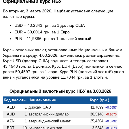
Официальный курс НБУ
Во вторник, 3 марта 2026, Нацбанк установил следующие
валютные курсы:
USD – 43,2343 грн. за 1 доллар США
EUR – 50,6014 грн. за 1 Евро
PLN – 11,9386 грн. за 1 польский злотый
Курсы основных валют, установленные Национальным банком
Украины на среду, 4.03.2026, изменялись разнонаправленно.
Курс USD (доллар США) поднялся и теперь составляет
43,4548 грн. за 1 доллар. Курс EUR (Евро) понизился и сейчас
равен 50,4597 грн. за 1 евро. Курс PLN (польский злотый) ушел
вниз и установился на уровне 11,7844 грн. за 1 злотый.
Официальный валютный курс НБУ на 3.03.2026
Код валюты
Наименование
Курс (грн.)
AED
1
дирхам ОАЭ
11,7699
+0.0357
AUD
1
австралийский доллар
30,5148
-0.1075
AZN
1
азербайджанский манат
25,4304
+0.0792
BDT
10
бангладешских так
3,5348
+0.0073