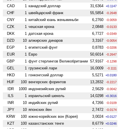
CAD
1
канадский доллар
31,6364
+0.1147
CHF
1
швейцарский франк
55,5854
-0.2648
CNY
1
китайский юань женьминьби
6,2760
-0.0059
CZK
1
чешская крона
2,0848
-0.0133
DKK
1
датская крона
6,7727
-0.0349
DZD
10
алжирских динаров
3,3167
-0.0054
EGP
1
египетский фунт
0,8783
-0.0206
EUR
1
Евро
50,6014
-0.2647
GBP
1
фунт стерлингов Велико­британии
57,9167
-0.1298
GEL
1
грузинский лари
16,0009
-0.1111
HKD
1
гонконгский доллар
5,5271
+0.0180
HUF
100
венгерских форинтов
13,2832
-0.2217
IDR
1000
индонезийских рупий
2,5629
-0.0042
ILS
1
израильский шекель
14,0298
+0.3016
INR
10
индийских рупий
4,7266
-0.0109
JPY
10
японских йен
2,7472
-0.0174
KRW
100
южно-корейских вон (Корея)
3,0024
+0.0127
KZT
100
казахстанских тенге
8,6779
+0.0246