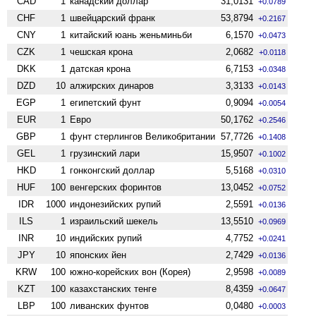
CAD
1
канадский доллар
31,0131
+0.0789
CHF
1
швейцарский франк
53,8794
+0.2167
CNY
1
китайский юань женьминьби
6,1570
+0.0473
CZK
1
чешская крона
2,0682
+0.0118
DKK
1
датская крона
6,7153
+0.0348
DZD
10
алжирских динаров
3,3133
+0.0143
EGP
1
египетский фунт
0,9094
+0.0054
EUR
1
Евро
50,1762
+0.2546
GBP
1
фунт стерлингов Велико­британии
57,7726
+0.1408
GEL
1
грузинский лари
15,9507
+0.1002
HKD
1
гонконгский доллар
5,5168
+0.0310
HUF
100
венгерских форинтов
13,0452
+0.0752
IDR
1000
индонезийских рупий
2,5591
+0.0136
ILS
1
израильский шекель
13,5510
+0.0969
INR
10
индийских рупий
4,7752
+0.0241
JPY
10
японских йен
2,7429
+0.0136
KRW
100
южно-корейских вон (Корея)
2,9598
+0.0089
KZT
100
казахстанских тенге
8,4359
+0.0647
LBP
100
ливанских фунтов
0,0480
+0.0003