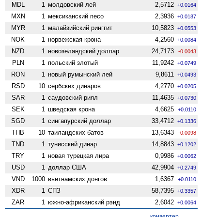
MDL
1
молдовский лей
2,5712
+0.0164
MXN
1
мексиканский песо
2,3936
+0.0187
MYR
1
малайзийский ринггит
10,5823
+0.0553
NOK
1
норвежская крона
4,2560
+0.0084
NZD
1
ново­зеландский доллар
24,7173
-0.0043
PLN
1
польский злотый
11,9242
+0.0749
RON
1
новый румынский лей
9,8611
+0.0493
RSD
10
сербских динаров
4,2770
+0.0205
SAR
1
саудовский риял
11,4635
+0.0730
SEK
1
шведская крона
4,6625
+0.0110
SGD
1
сингапурский доллар
33,4712
+0.1336
THB
10
таиландских батов
13,6343
-0.0098
TND
1
тунисский динар
14,8843
+0.1202
TRY
1
новая турецкая лира
0,9986
+0.0062
USD
1
доллар США
42,9904
+0.2749
VND
1000
вьетнамских донгов
1,6367
+0.0110
XDR
1
СПЗ
58,7395
+0.3357
ZAR
1
южно-африканский рэнд
2,6042
+0.0064
конвертер