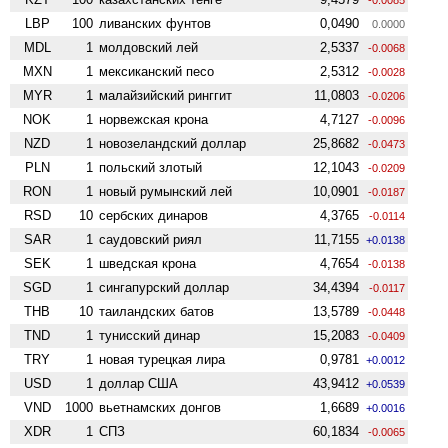
LBP
100
ливанских фунтов
0,0490
0.0000
MDL
1
молдовский лей
2,5337
-0.0068
MXN
1
мексиканский песо
2,5312
-0.0028
MYR
1
малайзийский ринггит
11,0803
-0.0206
NOK
1
норвежская крона
4,7127
-0.0096
NZD
1
ново­зеландский доллар
25,8682
-0.0473
PLN
1
польский злотый
12,1043
-0.0209
RON
1
новый румынский лей
10,0901
-0.0187
RSD
10
сербских динаров
4,3765
-0.0114
SAR
1
саудовский риял
11,7155
+0.0138
SEK
1
шведская крона
4,7654
-0.0138
SGD
1
сингапурский доллар
34,4394
-0.0117
THB
10
таиландских батов
13,5789
-0.0448
TND
1
тунисский динар
15,2083
-0.0409
TRY
1
новая турецкая лира
0,9781
+0.0012
USD
1
доллар США
43,9412
+0.0539
VND
1000
вьетнамских донгов
1,6689
+0.0016
XDR
1
СПЗ
60,1834
-0.0065