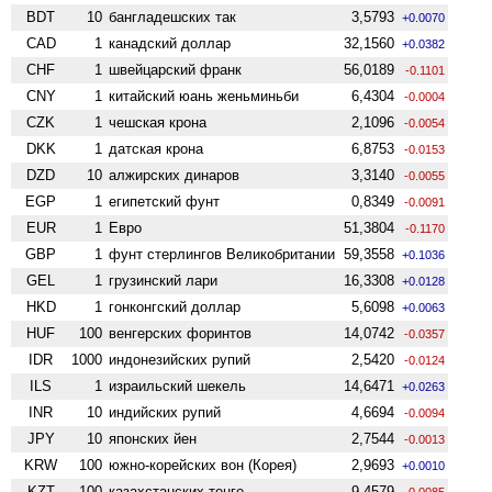
BDT
10
бангладешских так
3,5793
+0.0070
CAD
1
канадский доллар
32,1560
+0.0382
CHF
1
швейцарский франк
56,0189
-0.1101
CNY
1
китайский юань женьминьби
6,4304
-0.0004
CZK
1
чешская крона
2,1096
-0.0054
DKK
1
датская крона
6,8753
-0.0153
DZD
10
алжирских динаров
3,3140
-0.0055
EGP
1
египетский фунт
0,8349
-0.0091
EUR
1
Евро
51,3804
-0.1170
GBP
1
фунт стерлингов Велико­британии
59,3558
+0.1036
GEL
1
грузинский лари
16,3308
+0.0128
HKD
1
гонконгский доллар
5,6098
+0.0063
HUF
100
венгерских форинтов
14,0742
-0.0357
IDR
1000
индонезийских рупий
2,5420
-0.0124
ILS
1
израильский шекель
14,6471
+0.0263
INR
10
индийских рупий
4,6694
-0.0094
JPY
10
японских йен
2,7544
-0.0013
KRW
100
южно-корейских вон (Корея)
2,9693
+0.0010
KZT
100
казахстанских тенге
9,4579
-0.0085