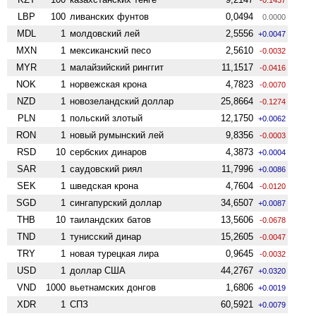
LBP
100
ливанских фунтов
0,0494
0.0000
MDL
1
молдовский лей
2,5556
+0.0047
MXN
1
мексиканский песо
2,5610
-0.0032
MYR
1
малайзийский ринггит
11,1517
-0.0416
NOK
1
норвежская крона
4,7823
-0.0070
NZD
1
ново­зеландский доллар
25,8664
-0.1274
PLN
1
польский злотый
12,1750
+0.0062
RON
1
новый румынский лей
9,8356
-0.0003
RSD
10
сербских динаров
4,3873
+0.0004
SAR
1
саудовский риял
11,7996
+0.0086
SEK
1
шведская крона
4,7604
-0.0120
SGD
1
сингапурский доллар
34,6507
+0.0087
THB
10
таиландских батов
13,5606
-0.0678
TND
1
тунисский динар
15,2605
-0.0047
TRY
1
новая турецкая лира
0,9645
-0.0032
USD
1
доллар США
44,2767
+0.0320
VND
1000
вьетнамских донгов
1,6806
+0.0019
XDR
1
СПЗ
60,5921
+0.0079