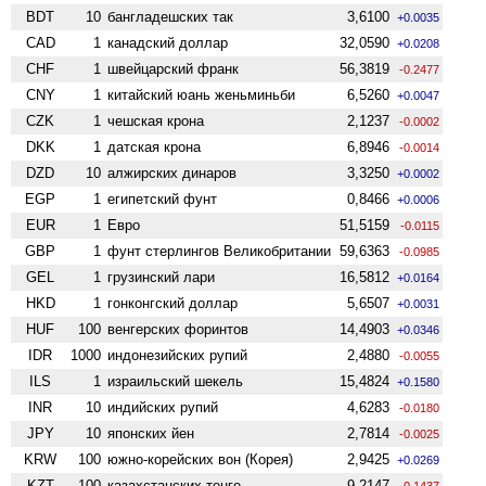
BDT
10
бангладешских так
3,6100
+0.0035
CAD
1
канадский доллар
32,0590
+0.0208
CHF
1
швейцарский франк
56,3819
-0.2477
CNY
1
китайский юань женьминьби
6,5260
+0.0047
CZK
1
чешская крона
2,1237
-0.0002
DKK
1
датская крона
6,8946
-0.0014
DZD
10
алжирских динаров
3,3250
+0.0002
EGP
1
египетский фунт
0,8466
+0.0006
EUR
1
Евро
51,5159
-0.0115
GBP
1
фунт стерлингов Велико­британии
59,6363
-0.0985
GEL
1
грузинский лари
16,5812
+0.0164
HKD
1
гонконгский доллар
5,6507
+0.0031
HUF
100
венгерских форинтов
14,4903
+0.0346
IDR
1000
индонезийских рупий
2,4880
-0.0055
ILS
1
израильский шекель
15,4824
+0.1580
INR
10
индийских рупий
4,6283
-0.0180
JPY
10
японских йен
2,7814
-0.0025
KRW
100
южно-корейских вон (Корея)
2,9425
+0.0269
KZT
100
казахстанских тенге
9,2147
-0.1437