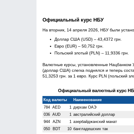
Официальный курс НБУ
На вторник, 14 апреля 2026, НБУ были уста
Доллар США (USD) – 43,4372 грн.
Евро (EUR) – 50,752 грн.
Польский злотый (PLN) – 11,9336 грн.
Валютные курсы, установленные Нацбанком У
(доллар США) слегка поднялся и теперь соста
51,3253 грн. за 1 евро. Курс PLN (польский зл
Официальный валютный курс НБУ 
Код валюты
Наименование
784
AED
1
дирхам ОАЭ
036
AUD
1
австралийский доллар
944
AZN
1
азербайджанский манат
050
BDT
10
бангладешских так