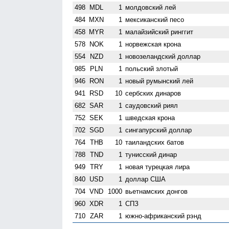
498
MDL
1
молдовский лей
484
MXN
1
мексиканский песо
458
MYR
1
малайзийский ринггит
578
NOK
1
норвежская крона
554
NZD
1
ново­зеландский доллар
985
PLN
1
польский злотый
946
RON
1
новый румынский лей
941
RSD
10
сербских динаров
682
SAR
1
саудовский риял
752
SEK
1
шведская крона
702
SGD
1
сингапурский доллар
764
THB
10
таиландских батов
788
TND
1
тунисский динар
949
TRY
1
новая турецкая лира
840
USD
1
доллар США
704
VND
1000
вьетнамских донгов
960
XDR
1
СПЗ
710
ZAR
1
южно-африканский рэнд