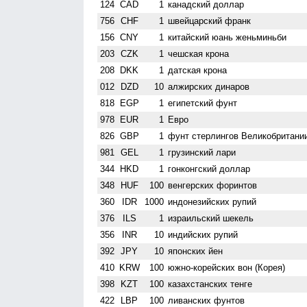
124
CAD
1
канадский доллар
756
CHF
1
швейцарский франк
156
CNY
1
китайский юань женьминьби
203
CZK
1
чешская крона
208
DKK
1
датская крона
012
DZD
10
алжирских динаров
818
EGP
1
египетский фунт
978
EUR
1
Евро
826
GBP
1
фунт стерлингов Велико­британи
981
GEL
1
грузинский лари
344
HKD
1
гонконгский доллар
348
HUF
100
венгерских форинтов
360
IDR
1000
индонезийских рупий
376
ILS
1
израильский шекель
356
INR
10
индийских рупий
392
JPY
10
японских йен
410
KRW
100
южно-корейских вон (Корея)
398
KZT
100
казахстанских тенге
422
LBP
100
ливанских фунтов