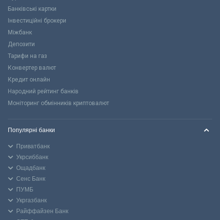
Банківські картки
Інвестиційні брокери
Міжбанк
Депозити
Тарифи на газ
Конвертер валют
Кредит онлайн
Народний рейтинг банків
Моніторинг обмінників криптовалют
Популярні банки
Приватбанк
Укрсиббанк
Ощадбанк
Сенс Банк
ПУМБ
Укргазбанк
Райффайзен Банк