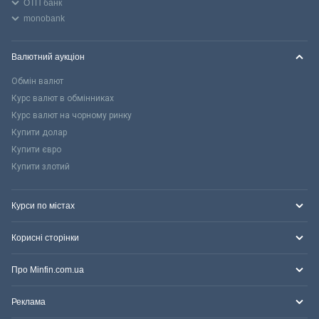
ОТП банк
monobank
Валютний аукціон
Обмін валют
Курс валют в обмінниках
Курс валют на чорному ринку
Купити долар
Купити євро
Купити злотий
Курси по містах
Корисні сторінки
Про Minfin.com.ua
Реклама