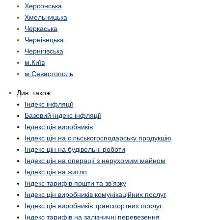
Херсонська
Хмельницька
Черкаська
Чернівецька
Чернігівська
м.Київ
м.Севастополь
Див. також:
Індекс інфляції
Базовий індекс інфляції
Індекс цін виробників
Індекс цін на сільськогосподарську продукцію
Індекс цін на будівельні роботи
Індекс цін на операції з нерухомим майном
Індекс цін на житло
Індекс тарифів пошти та зв'язку
Індекс цін виробників комунікаційних послуг
Індекс цін виробників транспортних послуг
Індекс тарифів на залізничні перевезення