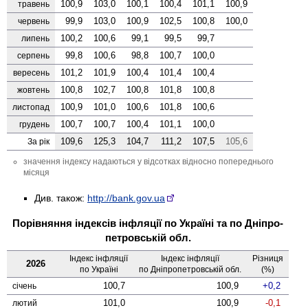
100,9
103,0
100,1
100,4
101,1
100,9
травень
99,9
103,0
100,9
102,5
100,8
100,0
червень
100,2
100,6
99,1
99,5
99,7
липень
99,8
100,6
98,8
100,7
100,0
серпень
101,2
101,9
100,4
101,4
100,4
вересень
100,8
102,7
100,8
101,8
100,8
жовтень
100,9
101,0
100,6
101,8
100,6
листопад
100,7
100,7
100,4
101,1
100,0
грудень
109,6
125,3
104,7
111,2
107,5
105,6
За рік
значення індексу надаються у відсотках відносно попереднього
місяця
Див. також:
http://bank.gov.ua
Порівняння індексів інфляції по Україні та по Дніпро­
петровській обл.
Індекс інфляції
Індекс інфляції
Різниця
2026
по Україні
по Дніпро­петровській обл.
(%)
100,7
100,9
0,2
січень
101,0
100,9
-0,1
лютий