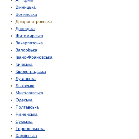
Вінницька
Волинська
Дніпропетровська
Донецька
Житомирська
Закарпатська
Запорізька
Івано-Франківська
Київська
Кіровоградська
Луганська
Львівська
Миколаївська
Одеська
Полтавська
Рівненська
Сумська
Тернопільська
Харківська