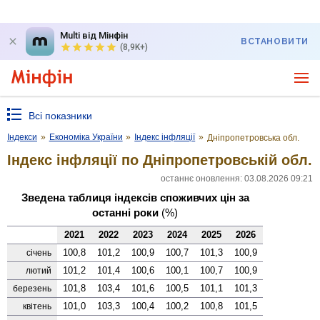
Multi від Мінфін
ВСТАНОВИТИ
(8,9K+)
Всі показники
Індекси
»
Економіка України
»
Індекс інфляції
»
Дніпропетровська обл.
Індекс інфляції по Дніпропетровській обл.
останнє оновлення: 03.08.2026 09:21
Зведена таблиця індексів споживчих цін за
останні роки
(%)
2021
2022
2023
2024
2025
2026
100,8
101,2
100,9
100,7
101,3
100,9
січень
101,2
101,4
100,6
100,1
100,7
100,9
лютий
101,8
103,4
101,6
100,5
101,1
101,3
березень
101,0
103,3
100,4
100,2
100,8
101,5
квітень