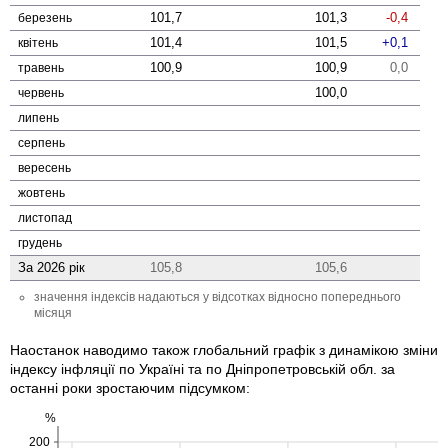
101,7
101,3
-0,4
березень
101,4
101,5
0,1
квітень
100,9
100,9
0,0
травень
100,0
червень
липень
серпень
вересень
жовтень
листопад
грудень
За 2026 рік
105,8
105,6
значення індексів надаються у відсотках відносно попереднього
місяця
Наостанок наводимо також глобальний графік з динамікою зміни
індексу інфляції по Україні та по Дніпропетровській обл. за
останні роки зростаючим підсумком:
%
200