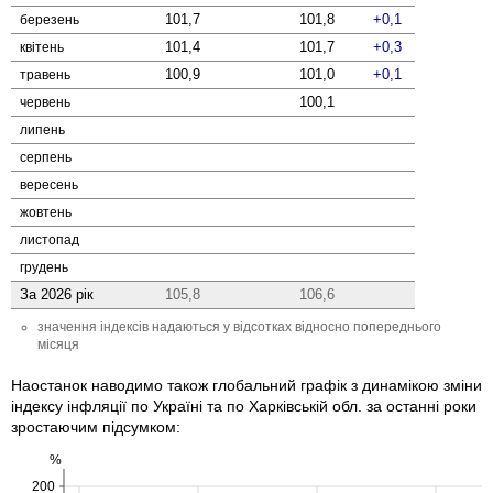
101,7
101,8
0,1
березень
101,4
101,7
0,3
квітень
100,9
101,0
0,1
травень
100,1
червень
липень
серпень
вересень
жовтень
листопад
грудень
За 2026 рік
105,8
106,6
значення індексів надаються у відсотках відносно попереднього
місяця
Наостанок наводимо також глобальний графік з динамікою зміни
індексу інфляції по Україні та по Харківській обл. за останні роки
зростаючим підсумком:
%
200