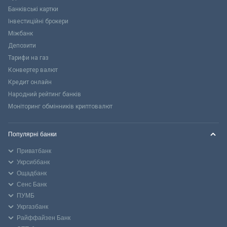
Банківські картки
Інвестиційні брокери
Міжбанк
Депозити
Тарифи на газ
Конвертер валют
Кредит онлайн
Народний рейтинг банків
Моніторинг обмінників криптовалют
Популярні банки
Приватбанк
Укрсиббанк
Ощадбанк
Сенс Банк
ПУМБ
Укргазбанк
Райффайзен Банк