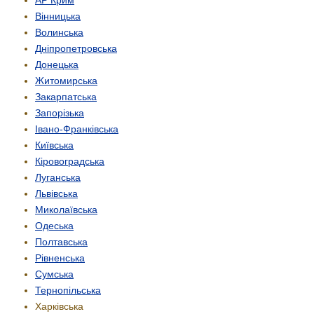
Вінницька
Волинська
Дніпропетровська
Донецька
Житомирська
Закарпатська
Запорізька
Івано-Франківська
Київська
Кіровоградська
Луганська
Львівська
Миколаївська
Одеська
Полтавська
Рівненська
Сумська
Тернопільська
Харківська