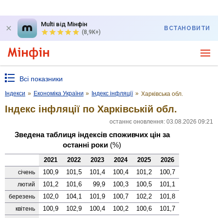
Multi від Мінфін
ВСТАНОВИТИ
(8,9K+)
Всі показники
Індекси
»
Економіка України
»
Індекс інфляції
»
Харківська обл.
Індекс інфляції по Харківській обл.
останнє оновлення: 03.08.2026 09:21
Зведена таблиця індексів споживчих цін за
останні роки
(%)
2021
2022
2023
2024
2025
2026
100,9
101,5
101,4
100,4
101,2
100,7
січень
101,2
101,6
99,9
100,3
100,5
101,1
лютий
102,0
104,1
101,9
100,7
102,2
101,8
березень
100,9
102,9
100,4
100,2
100,6
101,7
квітень