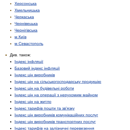
Херсонська
Хмельницька
Черкаська
Чернівецька
Чернігівська
м.Київ
м.Севастополь
Див. також:
Індекс інфляції
Базовий індекс інфляції
Індекс цін виробників
Індекс цін на сільськогосподарську продукцію
Індекс цін на будівельні роботи
Індекс цін на операції з нерухомим майном
Індекс цін на житло
Індекс тарифів пошти та зв'язку
Індекс цін виробників комунікаційних послуг
Індекс цін виробників транспортних послуг
Індекс тарифів на залізничні перевезення