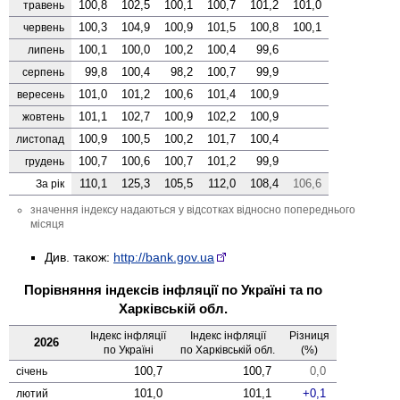
100,8
102,5
100,1
100,7
101,2
101,0
травень
100,3
104,9
100,9
101,5
100,8
100,1
червень
100,1
100,0
100,2
100,4
99,6
липень
99,8
100,4
98,2
100,7
99,9
серпень
101,0
101,2
100,6
101,4
100,9
вересень
101,1
102,7
100,9
102,2
100,9
жовтень
100,9
100,5
100,2
101,7
100,4
листопад
100,7
100,6
100,7
101,2
99,9
грудень
110,1
125,3
105,5
112,0
108,4
106,6
За рік
значення індексу надаються у відсотках відносно попереднього
місяця
Див. також:
http://bank.gov.ua
Порівняння індексів інфляції по Україні та по
Харківській обл.
Індекс інфляції
Індекс інфляції
Різниця
2026
по Україні
по Харківській обл.
(%)
100,7
100,7
0,0
січень
101,0
101,1
0,1
лютий