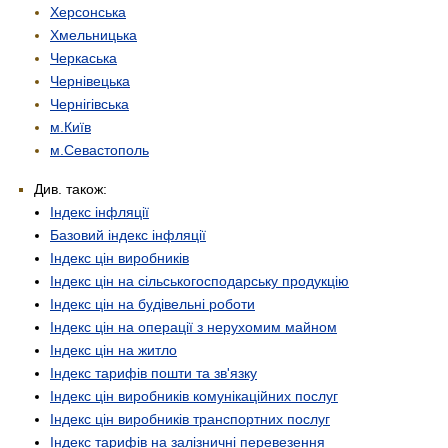
Херсонська
Хмельницька
Черкаська
Чернівецька
Чернігівська
м.Київ
м.Севастополь
Див. також:
Індекс інфляції
Базовий індекс інфляції
Індекс цін виробників
Індекс цін на сільськогосподарську продукцію
Індекс цін на будівельні роботи
Індекс цін на операції з нерухомим майном
Індекс цін на житло
Індекс тарифів пошти та зв'язку
Індекс цін виробників комунікаційних послуг
Індекс цін виробників транспортних послуг
Індекс тарифів на залізничні перевезення