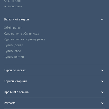
ОТП банк
monobank
Валютний аукціон
Обмін валют
Курс валют в обмінниках
Курс валют на чорному ринку
Купити долар
Купити євро
Купити злотий
Курси по містах
Корисні сторінки
Про Minfin.com.ua
Реклама