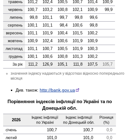
101,2
102,4
100,5
100,7
101,4
100,9
травень
100,7
103,2
100,8
102,1
100,9
99,9
червень
99,8
101,1
99,7
99,8
99,6
липень
100,1
101,1
98,4
100,6
99,8
серпень
101,1
101,9
100,4
101,5
100,2
вересень
100,9
102,4
100,6
101,9
100,9
жовтень
101,1
100,7
100,5
101,9
100,3
листопад
100,1
100,6
100,8
101,3
100,2
грудень
111,2
126,9
105,1
111,8
107,5
105,7
За рік
значення індексу надаються у відсотках відносно попереднього
місяця
Див. також:
http://bank.gov.ua
Порівняння індексів інфляції по Україні та по
Донецькій обл.
Індекс інфляції
Індекс інфляції
Різниця
2026
по Україні
по Донецькій обл.
(%)
100,7
100,7
0,0
січень
101,0
101,0
0,0
лютий