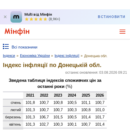
Multi від Мінфін
ВСТАНОВИТИ
(8,9K+)
Всі показники
Індекси
»
Економіка України
»
Індекс інфляції
»
Донецька обл.
Індекс інфляції по Донецькій обл.
останнє оновлення: 03.08.2026 09:21
Зведена таблиця індексів споживчих цін за
останні роки
(%)
2021
2022
2023
2024
2025
2026
101,8
100,7
100,8
100,5
101,1
100,7
січень
101,3
100,7
100,7
100,3
100,8
101,0
лютий
101,3
106,7
101,5
100,5
101,4
101,7
березень
101,3
102,7
100,3
100,1
100,7
101,4
квітень