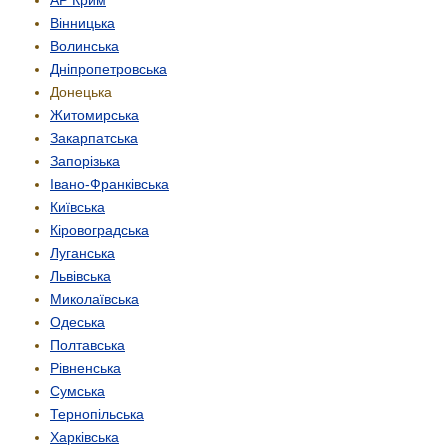
Вінницька
Волинська
Дніпропетровська
Донецька
Житомирська
Закарпатська
Запорізька
Івано-Франківська
Київська
Кіровоградська
Луганська
Львівська
Миколаївська
Одеська
Полтавська
Рівненська
Сумська
Тернопільська
Харківська