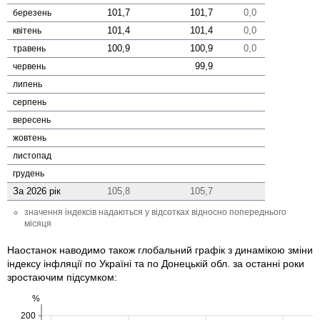
101,7
101,7
0,0
березень
101,4
101,4
0,0
квітень
100,9
100,9
0,0
травень
99,9
червень
липень
серпень
вересень
жовтень
листопад
грудень
За 2026 рік
105,8
105,7
значення індексів надаються у відсотках відносно попереднього
місяця
Наостанок наводимо також глобальний графік з динамікою зміни
індексу інфляції по Україні та по Донецькій обл. за останні роки
зростаючим підсумком:
%
200