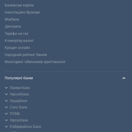
Банківські картки
Інвестиційні брокери
Міжбанк
Депозити
Тарифи на газ
Конвертер валют
Кредит онлайн
Народний рейтинг банків
Моніторинг обмінників криптовалют
Популярні банки
Приватбанк
Укрсиббанк
Ощадбанк
Сенс Банк
ПУМБ
Укргазбанк
Райффайзен Банк