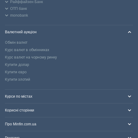
Райффайзен Банк
ОТП банк
monobank
Валютний аукціон
Обмін валют
Курс валют в обмінниках
Курс валют на чорному ринку
Купити долар
Купити євро
Купити злотий
Курси по містах
Корисні сторінки
Про Minfin.com.ua