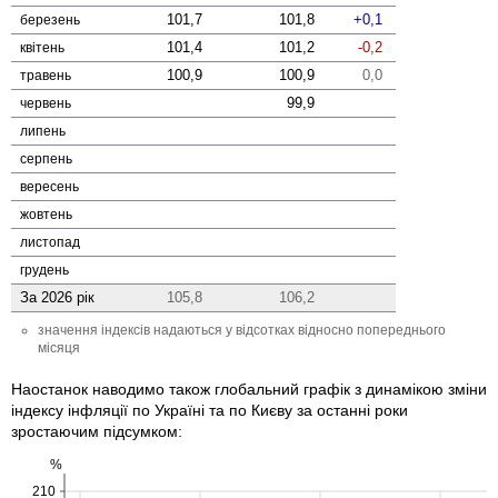
101,7
101,8
0,1
березень
101,4
101,2
-0,2
квітень
100,9
100,9
0,0
травень
99,9
червень
липень
серпень
вересень
жовтень
листопад
грудень
За 2026 рік
105,8
106,2
значення індексів надаються у відсотках відносно попереднього
місяця
Наостанок наводимо також глобальний графік з динамікою зміни
індексу інфляції по Україні та по Києву за останні роки
зростаючим підсумком:
%
210