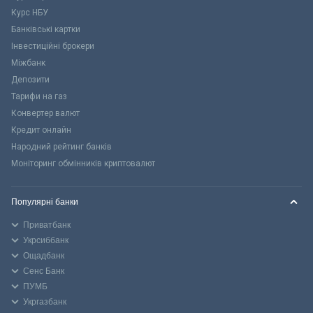
Курс НБУ
Банківські картки
Інвестиційні брокери
Міжбанк
Депозити
Тарифи на газ
Конвертер валют
Кредит онлайн
Народний рейтинг банків
Моніторинг обмінників криптовалют
Популярні банки
Приватбанк
Укрсиббанк
Ощадбанк
Сенс Банк
ПУМБ
Укргазбанк