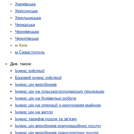
Харківська
Херсонська
Хмельницька
Черкаська
Чернівецька
Чернігівська
м.Київ
м.Севастополь
Див. також:
Індекс інфляції
Базовий індекс інфляції
Індекс цін виробників
Індекс цін на сільськогосподарську продукцію
Індекс цін на будівельні роботи
Індекс цін на операції з нерухомим майном
Індекс цін на житло
Індекс тарифів пошти та зв'язку
Індекс цін виробників комунікаційних послуг
Індекс цін виробників транспортних послуг