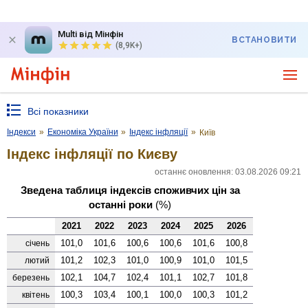
Multi від Мінфін
ВСТАНОВИТИ
(8,9K+)
Всі показники
Індекси
»
Економіка України
»
Індекс інфляції
»
Київ
Індекс інфляції по Києву
останнє оновлення: 03.08.2026 09:21
Зведена таблиця індексів споживчих цін за
останні роки
(%)
2021
2022
2023
2024
2025
2026
101,0
101,6
100,6
100,6
101,6
100,8
січень
101,2
102,3
101,0
100,9
101,0
101,5
лютий
102,1
104,7
102,4
101,1
102,7
101,8
березень
100,3
103,4
100,1
100,0
100,3
101,2
квітень