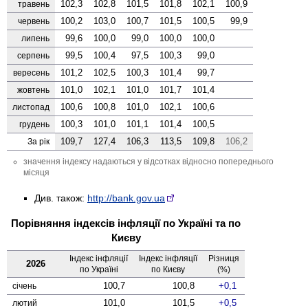
102,3
102,8
101,5
101,8
102,1
100,9
травень
100,2
103,0
100,7
101,5
100,5
99,9
червень
99,6
100,0
99,0
100,0
100,0
липень
99,5
100,4
97,5
100,3
99,0
серпень
101,2
102,5
100,3
101,4
99,7
вересень
101,0
102,1
101,0
101,7
101,4
жовтень
100,6
100,8
101,0
102,1
100,6
листопад
100,3
101,0
101,1
101,4
100,5
грудень
109,7
127,4
106,3
113,5
109,8
106,2
За рік
значення індексу надаються у відсотках відносно попереднього
місяця
Див. також:
http://bank.gov.ua
Порівняння індексів інфляції по Україні та по
Києву
Індекс інфляції
Індекс інфляції
Різниця
2026
по Україні
по Києву
(%)
100,7
100,8
0,1
січень
101,0
101,5
0,5
лютий