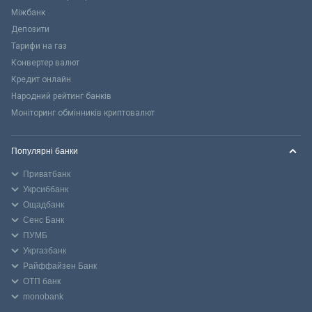
Міжбанк
Депозити
Тарифи на газ
Конвертер валют
Кредит онлайн
Народний рейтинг банків
Моніторинг обмінників криптовалют
Популярні банки
Приватбанк
Укрсиббанк
Ощадбанк
Сенс Банк
ПУМБ
Укргазбанк
Райффайзен Банк
ОТП банк
monobank