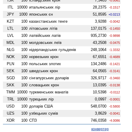
ISK
100
ісландських крон
7,5405
-0.0061
ITL
10000
итальянських лір
28,2375
-0.1517
JPY
1000
японських єн
51,8595
+0.0213
KZT
100
казахстанських тенге
3,9288
-0.0042
LTL
100
літовських літів
137,0175
-0.1450
LVL
100
латвійських латів
935,2730
-0.9898
MDL
100
молдовських леїв
43,2508
-0.0475
NLG
100
нідерландських гульденів
248,1064
-1.3332
NOK
100
норвезьких крон
67,6551
-0.4689
PLN
100
польських злотих
134,2486
-0.1421
SEK
100
шведських крон
64,0565
-0.3141
SGD
100
сінгапурських доларів
326,9717
-0.3460
SKK
100
словацьких крон
13,0395
-0.0138
TMM
10000
туркменських манатів
10,5398
-0.0112
TRL
10000
турецьких лір
0,0997
-0.0001
USD
100
доларів США
548,0700
-0.5800
UZS
100
узбецьких сумів
3,8629
-0.0041
XDR
100
СПЗ
746,0358
-4.0086
конвертер