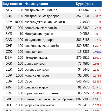
Код валюти
Найменування
Курс (грн.)
ATS
100
австрійських шилінгів
39,7342
-0.2135
AUD
100
австралійськх доларов
357,6131
-2.0862
AZM
10000
азербайджанських манатів
12,4930
-0.0133
BEF
1000
бельгійських франків
135,5369
-0.7283
BYR
10
білоруських рублів
0,0586
-0.0001
CAD
100
канадських доларов
381,5188
-0.0796
CHF
100
швейцарських франків
339,3252
-1.7597
CZK
100
чеських крон
15,3336
+0.4015
DEM
100
німецких марок
279,5512
-1.5021
DKK
100
данських крон
73,4569
-0.3957
EEK
100
эстонських крон
34,9440
-0.1877
ESP
1000
испанськи песет
32,8606
-0.1766
EUR
100
Євро
546,7546
-2.9378
FIM
100
фінських марок
91,9575
-0.4941
FRF
100
французських франків
83,3522
-0.4479
GBP
100
фунтів стерлінгів Велико­британії
897,9383
-4.0841
HUF
1000
угорських форинтів
21,6410
-0.0229