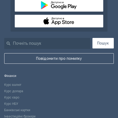
Доступно в
Доступно в
Пошук
Повідомити про помилку
Фінанси
Курс валют
Курс долара
Курс євро
Курс НБУ
Банківські картки
Інвестиційні брокери