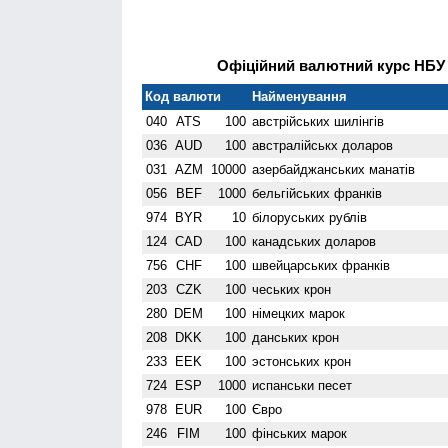
Офіційний валютний курс НБУ н
Код валюти
Найменування
040
ATS
100
австрійських шилінгів
036
AUD
100
австралійськх доларов
031
AZM
10000
азербайджанських манатів
056
BEF
1000
бельгійських франків
974
BYR
10
білоруських рублів
124
CAD
100
канадських доларов
756
CHF
100
швейцарських франків
203
CZK
100
чеських крон
280
DEM
100
німецких марок
208
DKK
100
данських крон
233
EEK
100
эстонських крон
724
ESP
1000
испанськи песет
978
EUR
100
Євро
246
FIM
100
фінських марок