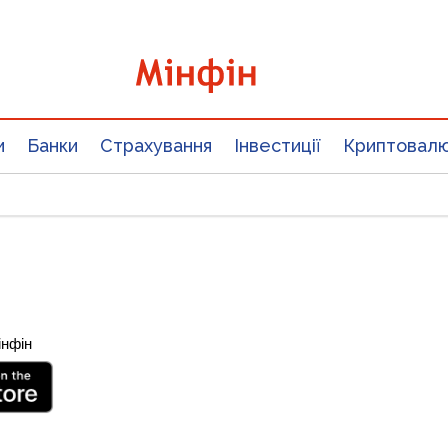
и
Банки
Страхування
Інвестиції
Криптовал
інфін