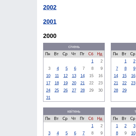
2002
2001
2000
січень
Пн
Вт
Ср
Чт
Пт
Сб
Нд
Пн
Вт
Ср
1
2
1
2
3
4
5
6
7
8
9
7
8
9
10
11
12
13
14
15
16
14
15
16
17
18
19
20
21
22
23
21
22
23
24
25
26
27
28
29
30
28
29
31
квітень
Пн
Вт
Ср
Чт
Пт
Сб
Нд
Пн
Вт
Ср
1
2
1
2
3
3
4
5
6
7
8
9
8
9
10