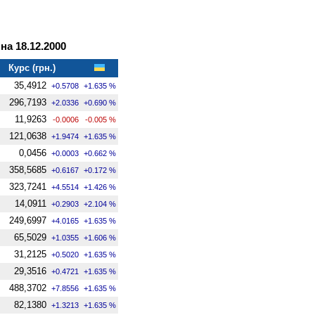
а 18.12.2000
Курс (грн.)
35,4912
+0.5708
+1.635 %
296,7193
+2.0336
+0.690 %
11,9263
-0.0006
-0.005 %
121,0638
+1.9474
+1.635 %
0,0456
+0.0003
+0.662 %
358,5685
+0.6167
+0.172 %
323,7241
+4.5514
+1.426 %
14,0911
+0.2903
+2.104 %
249,6997
+4.0165
+1.635 %
65,5029
+1.0355
+1.606 %
31,2125
+0.5020
+1.635 %
29,3516
+0.4721
+1.635 %
488,3702
+7.8556
+1.635 %
82,1380
+1.3213
+1.635 %