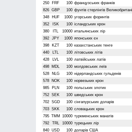
250
FRF
100
французських франків
826
GBP
100
фунтів стерлінгів Велико­британі
348
HUF
1000
угорських форинтів
352
ISK
100
ісландських крон
380
ITL
10000
итальянських лір
392
JPY
1000
японських єн
398
KZT
100
казахстанських тенге
440
LTL
100
літовських літів
428
LVL
100
латвійських латів
498
MDL
100
молдовських леїв
528
NLG
100
нідерландських гульденів
578
NOK
100
норвезьких крон
985
PLN
100
польських злотих
752
SEK
100
шведських крон
702
SGD
100
сінгапурських доларів
703
SKK
100
словацьких крон
795
TMM
10000
туркменських манатів
792
TRL
10000
турецьких лір
840
USD
100
доларів США