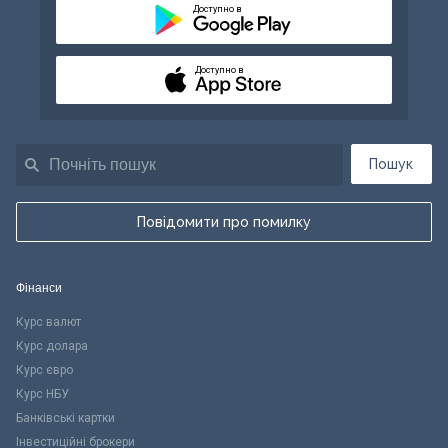
Доступно в
Доступно в
Пошук
Повідомити про помилку
Фінанси
Курс валют
Курс долара
Курс євро
Курс НБУ
Банківські картки
Інвестиційні брокери