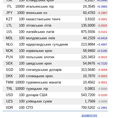
ISK
100
ісландських крон
6,2827
+0.0490
ITL
10000
итальянських лір
24,3545
+0.3983
JPY
1000
японських єн
50,4783
-0.1887
KZT
100
казахстанських тенге
3,8102
-0.0001
LTL
100
літовських літів
135,9300
-0.0025
LVL
100
латвійських латів
875,5556
-0.0161
MDL
100
молдовських леїв
44,2329
+0.0419
NLG
100
нідерландських гульденів
213,9884
+3.4997
NOK
100
норвезьких крон
58,9460
+0.5185
PLN
100
польських злотих
120,3453
-0.0022
SEK
100
шведських крон
54,8476
+0.7220
SGD
100
сінгапурських доларів
313,5640
-0.0058
SKK
100
словацьких крон
10,7870
-0.0002
TMM
10000
туркменських манатів
10,4562
-0.0001
TRL
10000
турецьких лір
0,0801
0.0000
USD
100
доларів США
543,7200
-0.0100
UZS
100
узбецьких сумів
1,7569
0.0000
XDR
100
СПЗ
700,5202
+2.2981
конвертер