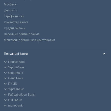
Міжбанк
Депозити
Тарифи на газ
Конвертер валют
Кредит онлайн
Народний рейтинг банків
Моніторинг обмінників криптовалют
Популярні банки
Приватбанк
Укрсиббанк
Ощадбанк
Сенс Банк
ПУМБ
Укргазбанк
Райффайзен Банк
ОТП банк
monobank