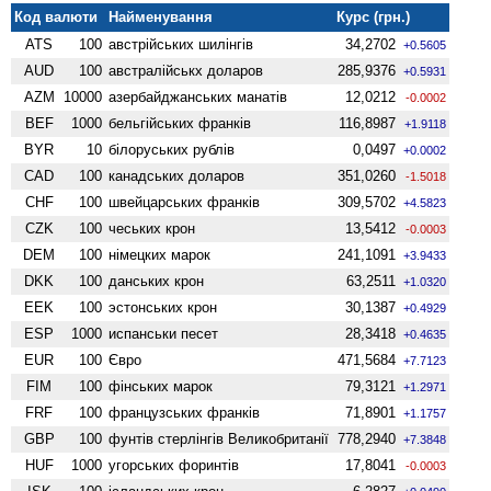
Код валюти
Найменування
Курс (грн.)
ATS
100
австрійських шилінгів
34,2702
+0.5605
AUD
100
австралійськх доларов
285,9376
+0.5931
AZM
10000
азербайджанських манатів
12,0212
-0.0002
BEF
1000
бельгійських франків
116,8987
+1.9118
BYR
10
білоруських рублів
0,0497
+0.0002
CAD
100
канадських доларов
351,0260
-1.5018
CHF
100
швейцарських франків
309,5702
+4.5823
CZK
100
чеських крон
13,5412
-0.0003
DEM
100
німецких марок
241,1091
+3.9433
DKK
100
данських крон
63,2511
+1.0320
EEK
100
эстонських крон
30,1387
+0.4929
ESP
1000
испанськи песет
28,3418
+0.4635
EUR
100
Євро
471,5684
+7.7123
FIM
100
фінських марок
79,3121
+1.2971
FRF
100
французських франків
71,8901
+1.1757
GBP
100
фунтів стерлінгів Велико­британії
778,2940
+7.3848
HUF
1000
угорських форинтів
17,8041
-0.0003