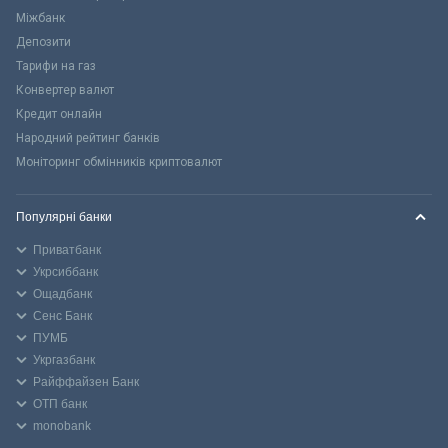
Міжбанк
Депозити
Тарифи на газ
Конвертер валют
Кредит онлайн
Народний рейтинг банків
Моніторинг обмінників криптовалют
Популярні банки
Приватбанк
Укрсиббанк
Ощадбанк
Сенс Банк
ПУМБ
Укргазбанк
Райффайзен Банк
ОТП банк
monobank