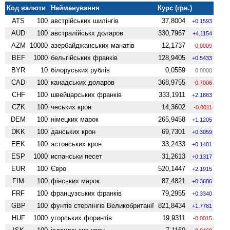
Код валюти
Найменування
Курс (грн.)
ATS
100
австрійських шилінгів
37,8004
+0.1593
AUD
100
австралійськх доларов
330,7967
+4.1154
AZM
10000
азербайджанських манатів
12,1737
-0.0009
BEF
1000
бельгійських франків
128,9405
+0.5433
BYR
10
білоруських рублів
0,0559
0.0000
CAD
100
канадських доларов
368,9755
-0.7006
CHF
100
швейцарських франків
333,1911
+2.1883
CZK
100
чеських крон
14,3602
-0.0011
DEM
100
німецких марок
265,9458
+1.1205
DKK
100
данських крон
69,7301
+0.3059
EEK
100
эстонських крон
33,2433
+0.1401
ESP
1000
испанськи песет
31,2613
+0.1317
EUR
100
Євро
520,1447
+2.1915
FIM
100
фінських марок
87,4821
+0.3686
FRF
100
французських франків
79,2955
+0.3340
GBP
100
фунтів стерлінгів Велико­британії
821,8434
+1.7781
HUF
1000
угорських форинтів
19,9311
-0.0015