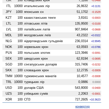
ISK
100
ісландських крон
7,1160
-0.0468
ITL
10000
итальянських лір
26,8632
+0.1131
JPY
1000
японських єн
51,1702
-0.1529
KZT
100
казахстанських тенге
3,8161
-0.0003
LTL
100
літовських літів
135,9500
-0.0100
LVL
100
латвійських латів
907,8464
-0.0668
MDL
100
молдовських леїв
43,2322
+0.0322
NLG
100
нідерландських гульденів
236,0314
+0.9945
NOK
100
норвезьких крон
63,0593
+0.0786
PLN
100
польських злотих
123,3946
-0.0091
SEK
100
шведських крон
62,8194
-0.0695
SGD
100
сінгапурських доларів
315,7406
-0.0232
SKK
100
словацьких крон
12,2735
-0.0009
TMM
10000
туркменських манатів
10,4577
-0.0008
TRL
10000
турецьких лір
0,0886
0.0000
USD
100
доларів США
543,8000
-0.0400
UZS
100
узбецьких сумів
2,2063
-0.0001
XDR
100
СПЗ
727,2605
+10.3623
конвертер