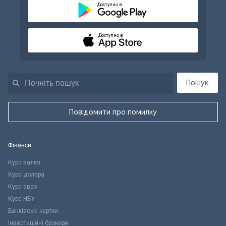
Доступно в
Доступно в
Пошук
Повідомити про помилку
Фінанси
Курс валют
Курс долара
Курс євро
Курс НБУ
Банківські картки
Інвестиційні брокери