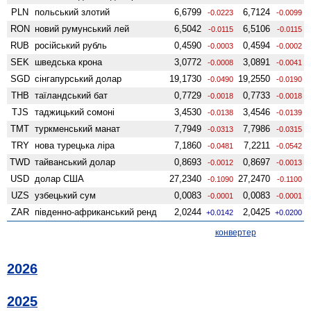
PLN
польський злотий
6,6799
6,7124
-0.0223
-0.0099
RON
новий румунський лей
6,5042
6,5106
-0.0115
-0.0115
RUB
російський рубль
0,4590
0,4594
-0.0003
-0.0002
SEK
шведська крона
3,0772
3,0891
-0.0008
-0.0041
SGD
сінгапурський долар
19,1730
19,2550
-0.0490
-0.0190
THB
таїландський бат
0,7729
0,7733
-0.0018
-0.0018
TJS
таджицький сомоні
3,4530
3,4546
-0.0138
-0.0139
TMT
туркменський манат
7,7949
7,7986
-0.0313
-0.0315
TRY
нова турецька ліра
7,1860
7,2211
-0.0481
-0.0542
TWD
тайванський долар
0,8693
0,8697
-0.0012
-0.0013
USD
долар США
27,2340
27,2470
-0.1090
-0.1100
UZS
узбецький сум
0,0083
0,0083
-0.0001
-0.0001
ZAR
південно-африканський ренд
2,0244
2,0425
+0.0142
+0.0200
конвертер
2026
2025