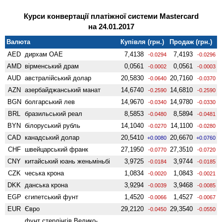
Курси конвертації платіжної системи Mastercard
на 24.01.2017
Валюта
Купівля (грн.)
Продаж (грн.)
AED
дирхам ОАЕ
7,4138
7,4193
-0.0294
-0.0296
AMD
вiрменський драм
0,0561
0,0561
-0.0002
-0.0003
AUD
австралійський долар
20,5830
20,7160
-0.0640
-0.0370
AZN
азербайджанський манат
14,6740
14,6810
-0.2590
-0.2590
BGN
болгарський лев
14,9670
14,9780
-0.0340
-0.0330
BRL
бразильський реал
8,5853
8,5894
-0.0480
-0.0481
BYN
білоруський рубль
14,1040
14,1100
-0.0270
-0.0280
CAD
канадський долар
20,5410
20,6670
+0.0080
+0.0760
CHF
швейцарський франк
27,1950
27,3510
-0.0770
-0.0720
CNY
китайський юань женьмiньбi
3,9725
3,9744
-0.0184
-0.0185
CZK
чеська крона
1,0834
1,0843
-0.0020
-0.0021
DKK
данська крона
3,9294
3,9468
-0.0039
-0.0085
EGP
єгипетський фунт
1,4520
1,4527
-0.0066
-0.0067
EUR
Євро
29,2120
29,3540
-0.0450
-0.0550
фунт стерлінгів Велико­