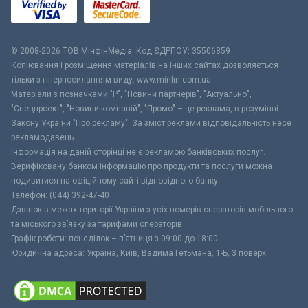
© 2008-2026 ТОВ МiнфiнМедiа. Код ЄДРПОУ: 35506859
Копіювання і розміщення матеріалів на інших сайтах дозволяється
тільки з гіперпосиланням виду: www.minfin.com.ua
Матеріали з позначками "Р", "Новини партнерів", "Актуально",
"Спецпроект", "Новини компаній", "Промо" – це реклама, в розумінні
Закону України "Про рекламу". За зміст реклами відповідальність несе
рекламодавець.
Інформація на даній сторінці не є рекламою банківських послуг.
Верифіковану банком інформацію про продукти та послуги можна
подивитися на офіційному сайті відповідного банку.
Телефон: (044) 392-47-40
Дзвінок в межах території України з усіх номерів операторів мобільного
та міського зв’язку за тарифами операторів
Графік роботи: понеділок – п’ятниця з 09:00 до 18:00
Юридична адреса: Україна, Київ, Вадима Гетьмана, 1-Б, 3 поверх