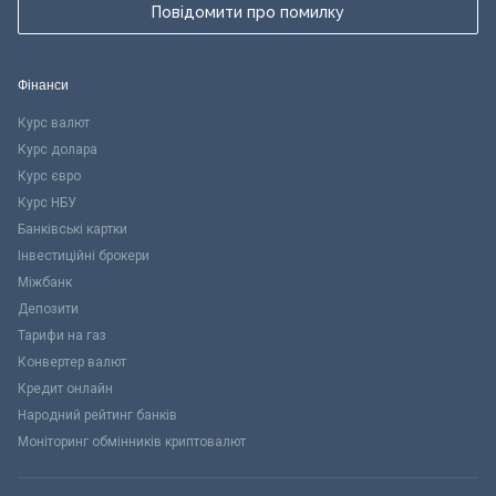
Повідомити про помилку
Фінанси
Курс валют
Курс долара
Курс євро
Курс НБУ
Банківські картки
Інвестиційні брокери
Міжбанк
Депозити
Тарифи на газ
Конвертер валют
Кредит онлайн
Народний рейтинг банків
Моніторинг обмінників криптовалют