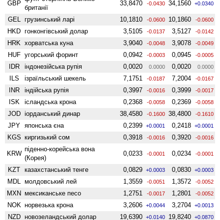
GBP
33,8470
34,1560
-0.0430
+0.0340
британії
GEL
грузинський ларі
10,1810
10,1860
-0.0600
-0.0600
HKD
гонконгівський долар
3,5105
3,5127
-0.0137
-0.0142
HRK
хорватська куна
3,9040
3,9078
-0.0048
-0.0049
HUF
угорський форинт
0,0942
0,0945
-0.0003
-0.0005
IDR
індонезійська рупія
0,0020
0,0020
0.0000
0.0000
ILS
ізраїльський шекель
7,1751
7,2004
-0.0187
-0.0167
INR
індійська рупія
0,3997
0,3999
-0.0016
-0.0017
ISK
ісландська крона
0,2368
0,2369
-0.0058
-0.0058
JOD
іорданський динар
38,4580
38,4800
-0.1600
-0.1610
JPY
японська єна
0,2399
0,2418
+0.0001
+0.0001
KGS
киргизький сом
0,3918
0,3920
-0.0016
-0.0016
піденно-корейська вона
KRW
0,0233
0,0234
-0.0001
-0.0001
(Корея)
KZT
казахстанський тенге
0,0829
0,0830
+0.0003
+0.0003
MDL
молдовський лей
1,3559
1,3572
-0.0051
-0.0052
MXN
мексиканське песо
1,2751
1,2801
-0.0017
-0.0052
NOK
норвезька крона
3,2606
3,2704
+0.0044
+0.0013
NZD
ново­зеландський долар
19,6390
19,8240
+0.0140
+0.0870