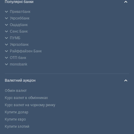
Популярні банки
Приватбанк
Укрсиббанк
Ощадбанк
Сенс Банк
ПУМБ
Укргазбанк
Райффайзен Банк
ОТП банк
monobank
Валютний аукціон
Обмін валют
Курс валют в обмінниках
Курс валют на чорному ринку
Купити долар
Купити євро
Купити злотий