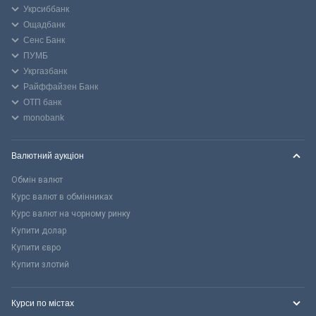
Укрсиббанк
Ощадбанк
Сенс Банк
ПУМБ
Укргазбанк
Райффайзен Банк
ОТП банк
monobank
Валютний аукціон
Обмін валют
Курс валют в обмінниках
Курс валют на чорному ринку
Купити долар
Купити євро
Купити злотий
Курси по містах