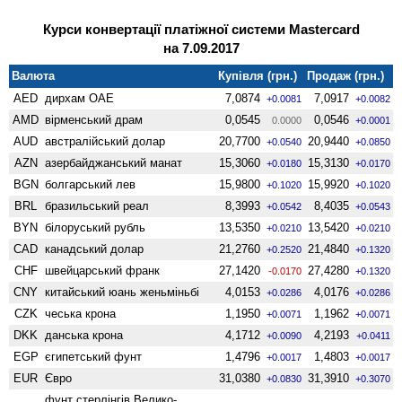
Курси конвертації платіжної системи Mastercard
на 7.09.2017
Валюта
Купівля (грн.)
Продаж (грн.)
AED
дирхам ОАЕ
7,0874
7,0917
+0.0081
+0.0082
AMD
вiрменський драм
0,0545
0,0546
0.0000
+0.0001
AUD
австралійський долар
20,7700
20,9440
+0.0540
+0.0850
AZN
азербайджанський манат
15,3060
15,3130
+0.0180
+0.0170
BGN
болгарський лев
15,9800
15,9920
+0.1020
+0.1020
BRL
бразильський реал
8,3993
8,4035
+0.0542
+0.0543
BYN
білоруський рубль
13,5350
13,5420
+0.0210
+0.0210
CAD
канадський долар
21,2760
21,4840
+0.2520
+0.1320
CHF
швейцарський франк
27,1420
27,4280
-0.0170
+0.1320
CNY
китайський юань женьмiньбi
4,0153
4,0176
+0.0286
+0.0286
CZK
чеська крона
1,1950
1,1962
+0.0071
+0.0071
DKK
данська крона
4,1712
4,2193
+0.0090
+0.0411
EGP
єгипетський фунт
1,4796
1,4803
+0.0017
+0.0017
EUR
Євро
31,0380
31,3910
+0.0830
+0.3070
фунт стерлінгів Велико­