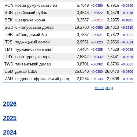
RON
новий румунський лей
6,7849
6,7916
+0.0380
+0.0380
RUB
російський рубль
0,4543
0,4576
+0.0022
+0.0038
SEK
шведська крона
3,2587
3,2955
-0.0017
+0.0211
SGD
сінгапурський долар
19,2780
19,4310
+0.0680
+0.1510
THB
таїландський бат
0,7867
0,7872
+0.0021
+0.0021
TJS
таджицький сомоні
2,9551
2,9566
+0.0023
+0.0024
TMT
туркменський манат
7,4484
7,4529
+0.0085
+0.0086
TRY
нова турецька ліра
7,5842
7,6441
+0.0432
+0.0529
TWD
тайванський долар
0,8701
0,8706
+0.0062
+0.0061
USD
долар США
26,0340
26,0470
+0.0300
+0.0300
ZAR
південно-африканський ренд
2,0234
2,0398
+0.0133
+0.0035
конвертер
2026
2025
2024