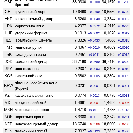
GBP
33,9330
34,1570
+0.0700
+0.1290
британії
GEL
грузинський ларі
10,6490
10,6550
+0.0790
+0.0790
HKD
гонконгівський долар
3,3268
3,3344
+0.0040
+0.0092
HRK
хорватська куна
4,2077
4,2119
+0.0272
+0.0279
HUF
угорський форинт
0,1013
0,1026
+0.0002
+0.0012
ILS
ізраїльський шекель
7,3326
7,4088
+0.0433
+0.0815
INR
індійська рупія
0,4067
0,4069
+0.0010
+0.0010
ISK
ісландська крона
0,2461
0,2463
+0.0011
+0.0012
JOD
іорданський динар
36,7190
36,7410
+0.0680
+0.0690
JPY
японська єна
0,2387
0,2406
+0.0003
+0.0010
KGS
киргизький сом
0,3802
0,3804
+0.0005
+0.0005
піденно-корейська вона
KRW
0,0231
0,0231
+0.0001
+0.0001
(Корея)
KZT
казахстанський тенге
0,0774
0,0775
+0.0013
+0.0013
MDL
молдовський лей
1,4681
1,4696
-0.0007
-0.0006
MXN
мексиканське песо
1,4716
1,4735
+0.0117
+0.0113
NOK
норвезька крона
3,3388
3,3742
+0.0017
+0.0231
NZD
ново­зеландський долар
18,6740
18,8600
-0.0560
-0.0260
PLN
польський злотий
7,3027
7,3835
+0.0123
+0.0530