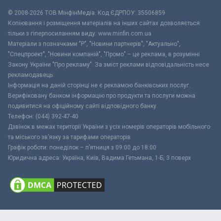
© 2008-2026 ТОВ МiнфiнМедiа. Код ЄДРПОУ: 35506859
Копіювання і розміщення матеріалів на інших сайтах дозволяється
тільки з гіперпосиланням виду: www.minfin.com.ua
Матеріали з позначками "Р", "Новини партнерів", "Актуально",
"Спецпроект", "Новини компаній", "Промо" – це реклама, в розумінні
Закону України "Про рекламу". За зміст реклами відповідальність несе
рекламодавець.
Інформація на даній сторінці не є рекламою банківських послуг.
Верифіковану банком інформацію про продукти та послуги можна
подивитися на офіційному сайті відповідного банку.
Телефон: (044) 392-47-40
Дзвінок в межах території України з усіх номерів операторів мобільного
та міського зв’язку за тарифами операторів
Графік роботи: понеділок – п’ятниця з 09:00 до 18:00
Юридична адреса: Україна, Київ, Вадима Гетьмана, 1-Б, 3 поверх