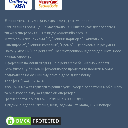
© 2008-2026 ТОВ МiнфiнМедiа. Код ЄДРПОУ: 35506859
Копіювання і розміщення матеріалів на інших сайтах дозволяється
тільки з гіперпосиланням виду: www.minfin.com.ua
Матеріали з позначками "Р", "Новини партнерів", "Актуально",
"Спецпроект", "Новини компаній", "Промо" – це реклама, в розумінні
Закону України "Про рекламу". За зміст реклами відповідальність несе
рекламодавець.
Інформація на даній сторінці не є рекламою банківських послуг.
Верифіковану банком інформацію про продукти та послуги можна
подивитися на офіційному сайті відповідного банку.
Телефон: (044) 392-47-40
Дзвінок в межах території України з усіх номерів операторів мобільного
та міського зв’язку за тарифами операторів
Графік роботи: понеділок – п’ятниця з 09:00 до 18:00
Юридична адреса: Україна, Київ, Вадима Гетьмана, 1-Б, 3 поверх