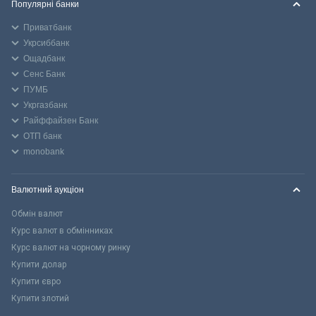
Популярні банки
Приватбанк
Укрсиббанк
Ощадбанк
Сенс Банк
ПУМБ
Укргазбанк
Райффайзен Банк
ОТП банк
monobank
Валютний аукціон
Обмін валют
Курс валют в обмінниках
Курс валют на чорному ринку
Купити долар
Купити євро
Купити злотий