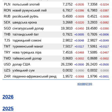
PLN
польський злотий
7,2752
7,3358
-0.0535
-0.0234
RON
новий румунський лей
6,7917
6,7983
-0.0386
-0.0387
RUB
російський рубль
0,4500
0,4521
-0.0009
-0.0008
SEK
шведська крона
3,2668
3,2933
-0.0220
-0.0082
SGD
сінгапурський долар
19,3810
19,4580
-0.0450
-0.0390
THB
таїландський бат
0,7921
0,7926
+0.0005
+0.0006
TJS
таджицький сомоні
2,9812
2,9827
+0.0048
+0.0049
TMT
туркменський манат
7,5017
7,5061
+0.0117
+0.0117
TRY
нова турецька ліра
7,4516
7,5085
-0.0468
-0.0467
TWD
тайванський долар
0,8683
0,8688
-0.0002
-0.0002
USD
долар США
26,2290
26,2420
+0.0500
+0.0500
UZS
узбецький сум
0,0032
0,0032
0.0000
0.0000
ZAR
південно-африканський ренд
1,9572
1,9796
-0.0068
+0.0001
конвертер
2026
2025