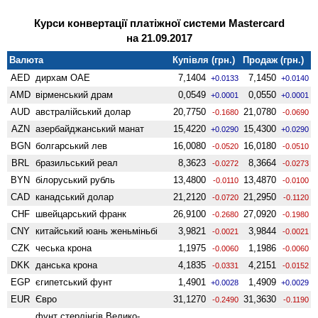
Курси конвертації платіжної системи Mastercard
на 21.09.2017
Валюта
Купівля (грн.)
Продаж (грн.)
AED
дирхам ОАЕ
7,1404
7,1450
+0.0133
+0.0140
AMD
вiрменський драм
0,0549
0,0550
+0.0001
+0.0001
AUD
австралійський долар
20,7750
21,0780
-0.1680
-0.0690
AZN
азербайджанський манат
15,4220
15,4300
+0.0290
+0.0290
BGN
болгарський лев
16,0080
16,0180
-0.0520
-0.0510
BRL
бразильський реал
8,3623
8,3664
-0.0272
-0.0273
BYN
білоруський рубль
13,4800
13,4870
-0.0110
-0.0100
CAD
канадський долар
21,2120
21,2950
-0.0720
-0.1120
CHF
швейцарський франк
26,9100
27,0920
-0.2680
-0.1980
CNY
китайський юань женьмiньбi
3,9821
3,9844
-0.0021
-0.0021
CZK
чеська крона
1,1975
1,1986
-0.0060
-0.0060
DKK
данська крона
4,1835
4,2151
-0.0331
-0.0152
EGP
єгипетський фунт
1,4901
1,4909
+0.0028
+0.0029
EUR
Євро
31,1270
31,3630
-0.2490
-0.1190
фунт стерлінгів Велико­