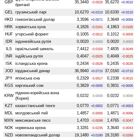
GBP
35,3440
35,6270
-0.0020
+0.0010
британії
GEL
грузинський ларі
10,6270
10,6330
+0.0210
+0.0210
HKD
гонконгівський долар
3,3596
3,3649
+0.0071
+0.0059
HRK
хорватська куна
4,1826
4,1863
-0.0161
-0.0165
HUF
угорський форинт
0,1005
0,1012
-0.0012
-0.0009
IDR
індонезійська рупія
0,0020
0,0020
0.0000
0.0000
ILS
ізраїльський шекель
7,4412
7,4835
-0.0150
-0.0049
INR
індійська рупія
0,4047
0,4049
-0.0025
-0.0025
ISK
ісландська крона
0,2434
0,2435
-0.0026
-0.0026
JOD
іорданський динар
36,9940
37,0160
+0.0710
+0.0710
JPY
японська єна
0,2329
0,2338
-0.0017
-0.0015
KGS
киргизький сом
0,3829
0,3831
+0.0005
+0.0005
піденно-корейська вона
KRW
0,0232
0,0232
0.0000
0.0000
(Корея)
KZT
казахстанський тенге
0,0770
0,0771
+0.0002
+0.0003
MDL
молдовський лей
1,4857
1,4871
-0.0005
-0.0006
MXN
мексиканське песо
1,4703
1,4765
-0.0098
-0.0047
NOK
норвезька крона
3,3281
3,3640
-0.0235
-0.0043
NZD
ново­зеландський долар
19,1480
19,3180
+0.0180
-0.0260