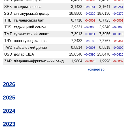
SEK
шведська крона
3,1433
3,1641
+0.0181
+0.0251
SGD
сінгапурський долар
18,9500
19,0130
+0.0320
+0.0370
THB
таїландський бат
0,7718
0,7723
-0.0002
-0.0001
TJS
таджицький сомоні
2,9331
2,9346
+0.0065
+0.0068
TMT
туркменський манат
7,3913
7,3956
+0.0111
+0.0118
TRY
нова турецька ліра
7,2432
7,2767
+0.0130
-0.0357
TWD
тайванський долар
0,8514
0,8519
+0.0008
+0.0009
USD
долар США
25,8340
25,8470
+0.0390
+0.0420
ZAR
південно-африканський ренд
1,9804
1,9998
-0.0023
-0.0032
конвертер
2026
2025
2024
2023