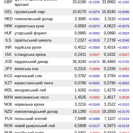
GBP
33,6180
33,8060
+0.1030
+0.1250
британії
GEL
грузинський ларі
10,8170
10,8240
+0.0070
+0.0090
HKD
гонконгівський долар
3,3085
3,3110
+0.0052
+0.0049
HRK
хорватська куна
4,0583
4,0623
+0.0074
+0.0079
HUF
угорський форинт
0,0985
0,0990
+0.0002
+0.0003
ILS
ізраїльський шекель
7,2327
7,2739
+0.0528
+0.0340
INR
індійська рупія
0,4012
0,4014
+0.0006
+0.0007
ISK
ісландська крона
0,2431
0,2432
-0.0027
-0.0027
JOD
іорданський динар
36,4240
36,4460
+0.0670
+0.0720
JPY
японська єна
0,2315
0,2330
-0.0006
-0.0001
KGS
киргизький сом
0,3782
0,3784
+0.0006
+0.0006
KZT
казахстанський тенге
0,0790
0,0790
+0.0002
+0.0002
MDL
молдовський лей
1,4265
1,4279
+0.0022
+0.0023
MXN
мексиканське песо
1,4535
1,4617
-0.0052
-0.0038
NOK
норвезька крона
3,2216
3,2522
+0.0169
+0.0310
NZD
ново­зеландський долар
19,1280
19,2550
-0.0220
+0.0170
PLN
польський злотий
7,0498
7,1107
+0.0086
+0.0104
RON
новий румунський лей
6,5908
6,5973
+0.0127
+0.0134
RUB
російський рубль
0,4301
0,4319
-0.0002
-0.0012