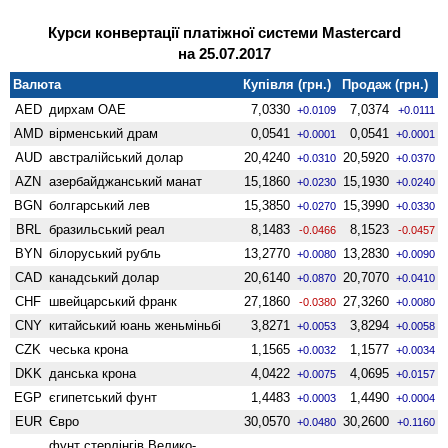
Курси конвертації платіжної системи Mastercard
на 25.07.2017
Валюта
Купівля (грн.)
Продаж (грн.)
AED
дирхам ОАЕ
7,0330
7,0374
+0.0109
+0.0111
AMD
вiрменський драм
0,0541
0,0541
+0.0001
+0.0001
AUD
австралійський долар
20,4240
20,5920
+0.0310
+0.0370
AZN
азербайджанський манат
15,1860
15,1930
+0.0230
+0.0240
BGN
болгарський лев
15,3850
15,3990
+0.0270
+0.0330
BRL
бразильський реал
8,1483
8,1523
-0.0466
-0.0457
BYN
білоруський рубль
13,2770
13,2830
+0.0080
+0.0090
CAD
канадський долар
20,6140
20,7070
+0.0870
+0.0410
CHF
швейцарський франк
27,1860
27,3260
-0.0380
+0.0080
CNY
китайський юань женьмiньбi
3,8271
3,8294
+0.0053
+0.0058
CZK
чеська крона
1,1565
1,1577
+0.0032
+0.0034
DKK
данська крона
4,0422
4,0695
+0.0075
+0.0157
EGP
єгипетський фунт
1,4483
1,4490
+0.0003
+0.0004
EUR
Євро
30,0570
30,2600
+0.0480
+0.1160
фунт стерлінгів Велико­