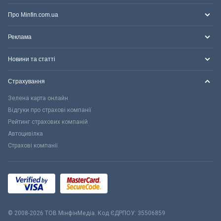
Про Minfin.com.ua
Реклама
Новини та статті
Страхування
Зелена карта онлайн
Відгуки про страхові компанії
Рейтинг страхових компаній
Автоцивілка
Страхові компанії
© 2008-2026 ТОВ МiнфiнМедiа. Код ЄДРПОУ: 35506859