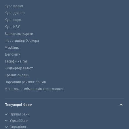
Курс валют
Курс долара
Курс євро
Курс НБУ
Банківські картки
Інвестиційні брокери
Міжбанк
Депозити
Тарифи на газ
Конвертер валют
Кредит онлайн
Народний рейтинг банків
Моніторинг обмінників криптовалют
Популярні банки
Приватбанк
Укрсиббанк
Ощадбанк