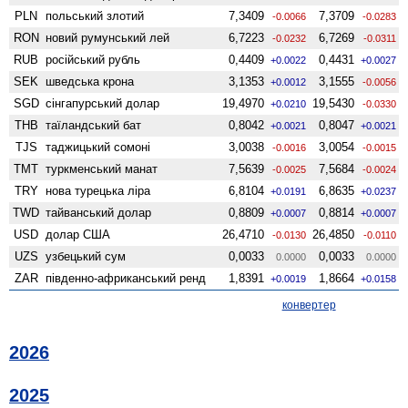
PLN
польський злотий
7,3409
7,3709
-0.0066
-0.0283
RON
новий румунський лей
6,7223
6,7269
-0.0232
-0.0311
RUB
російський рубль
0,4409
0,4431
+0.0022
+0.0027
SEK
шведська крона
3,1353
3,1555
+0.0012
-0.0056
SGD
сінгапурський долар
19,4970
19,5430
+0.0210
-0.0330
THB
таїландський бат
0,8042
0,8047
+0.0021
+0.0021
TJS
таджицький сомоні
3,0038
3,0054
-0.0016
-0.0015
TMT
туркменський манат
7,5639
7,5684
-0.0025
-0.0024
TRY
нова турецька ліра
6,8104
6,8635
+0.0191
+0.0237
TWD
тайванський долар
0,8809
0,8814
+0.0007
+0.0007
USD
долар США
26,4710
26,4850
-0.0130
-0.0110
UZS
узбецький сум
0,0033
0,0033
0.0000
0.0000
ZAR
південно-африканський ренд
1,8391
1,8664
+0.0019
+0.0158
конвертер
2026
2025