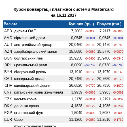
Курси конвертації платіжної системи Mastercard
на 16.11.2017
Валюта
Купівля (грн.)
Продаж (грн.)
AED
дирхам ОАЕ
7,2062
7,2117
-0.0030
-0.0029
AMD
вiрменський драм
0,0545
0,0545
+0.0001
+0.0001
AUD
австралійський долар
20,0460
20,1470
-0.0130
-0.0750
AZN
азербайджанський манат
15,5690
15,5770
-0.0080
-0.0070
BGN
болгарський лев
15,9250
15,9400
-0.0400
-0.0340
BRL
бразильський реал
8,0690
8,0730
+0.0759
+0.0760
BYN
білоруський рубль
13,1910
13,1970
-0.0130
-0.0140
CAD
канадський долар
20,7480
20,7680
-0.0170
-0.0170
CHF
швейцарський франк
26,6520
26,7930
-0.0770
-0.1070
CNY
китайський юань женьмiньбi
3,9939
3,9963
-0.0063
-0.0062
CZK
чеська крона
1,2178
1,2191
-0.0034
-0.0037
DKK
данська крона
4,1828
4,1986
-0.0122
-0.0232
EGP
єгипетський фунт
1,5049
1,5057
-0.0009
-0.0009
EUR
Євро
31,1260
31,2510
-0.0860
-0.1730
фунт стерлінгів Велико­