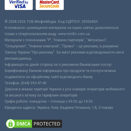
© 2008-2026 ТОВ МiнфiнМедiа. Код ЄДРПОУ: 35506859
Копіювання і розміщення матеріалів на інших сайтах дозволяється
тільки з гіперпосиланням виду: www.minfin.com.ua
Матеріали з позначками "Р", "Новини партнерів", "Актуально",
"Спецпроект", "Новини компаній", "Промо" – це реклама, в розумінні
Закону України "Про рекламу". За зміст реклами відповідальність несе
рекламодавець.
Інформація на даній сторінці не є рекламою банківських послуг.
Верифіковану банком інформацію про продукти та послуги можна
подивитися на офіційному сайті відповідного банку.
Телефон: (044) 392-47-40
Дзвінок в межах території України з усіх номерів операторів мобільного
та міського зв’язку за тарифами операторів
Графік роботи: понеділок – п’ятниця з 09:00 до 18:00
Юридична адреса: Україна, Київ, Вадима Гетьмана, 1-Б, 3 поверх