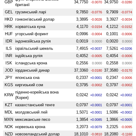
GBP
34,7750
34,9750
-0.0070
-0.0280
британії
GEL
грузинський ларі
9,7850
9,7909
-0.0776
-0.0774
HKD
гонконгівський долар
3,3895
3,3927
-0.0026
-0.0034
HRK
хорватська куна
4,1170
4,1212
-0.0154
-0.0152
HUF
угорський форинт
0,0996
0,1001
-0.0004
-0.0006
IDR
індонезійська рупія
0,0019
0,0020
0.0000
0.0000
ILS
ізраїльський шекель
7,4915
7,5261
+0.0037
+0.0206
INR
індійська рупія
0,4052
0,4054
-0.0005
-0.0006
ISK
ісландська крона
0,2556
0,2558
0.0000
0.0000
JOD
іорданський динар
37,3360
37,3580
-0.0180
-0.0170
JPY
японська єна
0,2337
0,2347
+0.0001
-0.0006
KGS
киргизький сом
0,3795
0,3797
-0.0002
-0.0002
піденно-корейська вона
KRW
0,0242
0,0242
+0.0002
+0.0002
(Корея)
KZT
казахстанський тенге
0,0797
0,0797
+0.0001
+0.0001
MDL
молдовський лей
1,5071
1,5086
+0.0001
+0.0002
MXN
мексиканське песо
1,3854
1,3866
+0.0085
+0.0005
NOK
норвезька крона
3,2073
3,2325
+0.0079
-0.0095
NZD
ново­зеландський долар
18,1010
18,2080
-0.0810
-0.1160