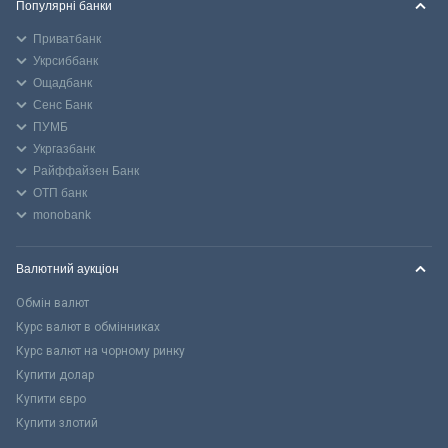
Популярні банки
Приватбанк
Укрсиббанк
Ощадбанк
Сенс Банк
ПУМБ
Укргазбанк
Райффайзен Банк
ОТП банк
monobank
Валютний аукціон
Обмін валют
Курс валют в обмінниках
Курс валют на чорному ринку
Купити долар
Купити євро
Купити злотий