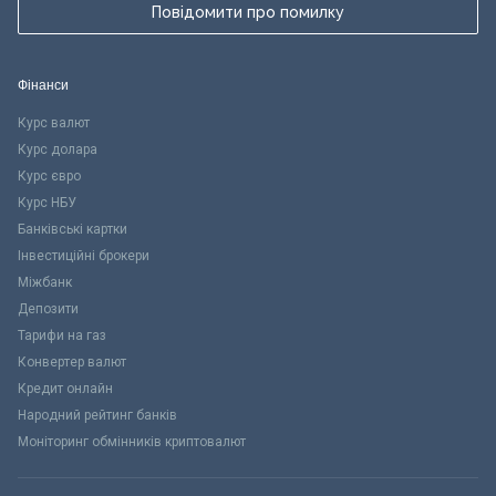
Повідомити про помилку
Фінанси
Курс валют
Курс долара
Курс євро
Курс НБУ
Банківські картки
Інвестиційні брокери
Міжбанк
Депозити
Тарифи на газ
Конвертер валют
Кредит онлайн
Народний рейтинг банків
Моніторинг обмінників криптовалют