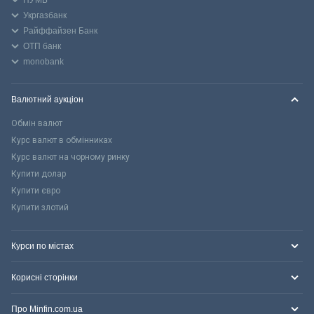
ПУМБ
Укргазбанк
Райффайзен Банк
ОТП банк
monobank
Валютний аукціон
Обмін валют
Курс валют в обмінниках
Курс валют на чорному ринку
Купити долар
Купити євро
Купити злотий
Курси по містах
Корисні сторінки
Про Minfin.com.ua