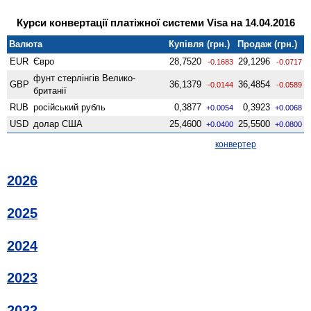
Курси конвертації платіжної системи Visa на 14.04.2016
Валюта
Купівля (грн.)
Продаж (грн.)
EUR
Євро
28,7520
29,1296
-0.1683
-0.0717
фунт стерлінгів Велико­
GBP
36,1379
36,4854
-0.0144
-0.0589
британії
RUB
російський рубль
0,3877
0,3923
+0.0054
+0.0068
USD
долар США
25,4600
25,5500
+0.0400
+0.0800
конвертер
2026
2025
2024
2023
2022