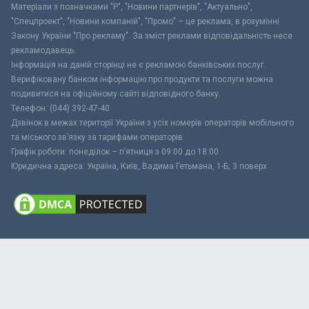
Матеріали з позначками "Р", "Новини партнерів", "Актуально",
"Спецпроект", "Новини компаній", "Промо" – це реклама, в розумінні
Закону України "Про рекламу". За зміст реклами відповідальність несе
рекламодавець.
Інформація на даній сторінці не є рекламою банківських послуг.
Верифіковану банком інформацію про продукти та послуги можна
подивитися на офіційному сайті відповідного банку.
Телефон: (044) 392-47-40
Дзвінок в межах території України з усіх номерів операторів мобільного
та міського зв’язку за тарифами операторів
Графік роботи: понеділок – п’ятниця з 09:00 до 18:00
Юридична адреса: Україна, Київ, Вадима Гетьмана, 1-Б, 3 поверх