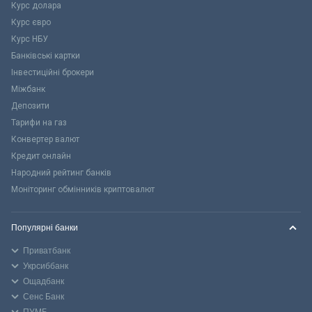
Курс долара
Курс євро
Курс НБУ
Банківські картки
Інвестиційні брокери
Міжбанк
Депозити
Тарифи на газ
Конвертер валют
Кредит онлайн
Народний рейтинг банків
Моніторинг обмінників криптовалют
Популярні банки
Приватбанк
Укрсиббанк
Ощадбанк
Сенс Банк