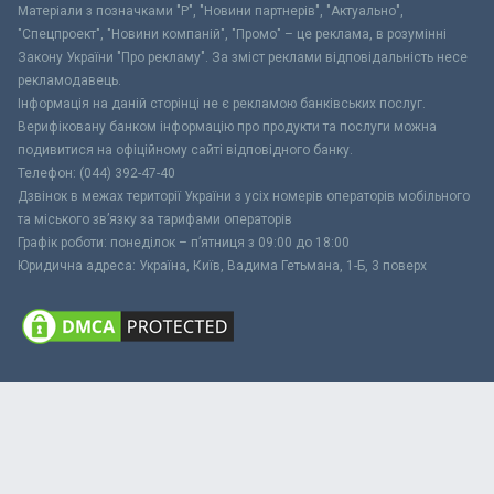
Матеріали з позначками "Р", "Новини партнерів", "Актуально",
"Спецпроект", "Новини компаній", "Промо" – це реклама, в розумінні
Закону України "Про рекламу". За зміст реклами відповідальність несе
рекламодавець.
Інформація на даній сторінці не є рекламою банківських послуг.
Верифіковану банком інформацію про продукти та послуги можна
подивитися на офіційному сайті відповідного банку.
Телефон: (044) 392-47-40
Дзвінок в межах території України з усіх номерів операторів мобільного
та міського зв’язку за тарифами операторів
Графік роботи: понеділок – п’ятниця з 09:00 до 18:00
Юридична адреса: Україна, Київ, Вадима Гетьмана, 1-Б, 3 поверх