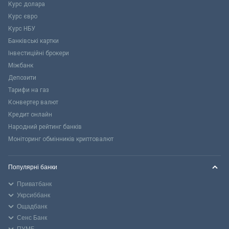
Курс долара
Курс євро
Курс НБУ
Банківські картки
Інвестиційні брокери
Міжбанк
Депозити
Тарифи на газ
Конвертер валют
Кредит онлайн
Народний рейтинг банків
Моніторинг обмінників криптовалют
Популярні банки
Приватбанк
Укрсиббанк
Ощадбанк
Сенс Банк