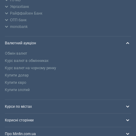
ПУМБ
Укргазбанк
Райффайзен Банк
ОТП банк
monobank
Валютний аукціон
Обмін валют
Курс валют в обмінниках
Курс валют на чорному ринку
Купити долар
Купити євро
Купити злотий
Курси по містах
Корисні сторінки
Про Minfin.com.ua