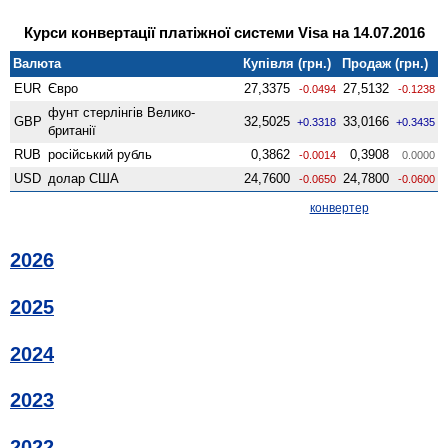
Курси конвертації платіжної системи Visa на 14.07.2016
Валюта
Купівля (грн.)
Продаж (грн.)
EUR
Євро
27,3375
27,5132
-0.0494
-0.1238
фунт стерлінгів Велико­
GBP
32,5025
33,0166
+0.3318
+0.3435
британії
RUB
російський рубль
0,3862
0,3908
-0.0014
0.0000
USD
долар США
24,7600
24,7800
-0.0650
-0.0600
конвертер
2026
2025
2024
2023
2022