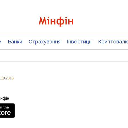
и
Банки
Страхування
Інвестиції
Криптовал
.10.2016
інфін