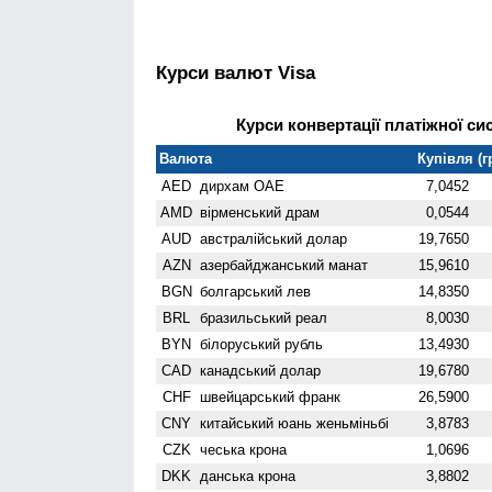
Курси валют Visa
Курси конвертації платіжної сис
Валюта
Купівля (г
AED
дирхам ОАЕ
7,0452
AMD
вiрменський драм
0,0544
AUD
австралійський долар
19,7650
AZN
азербайджанський манат
15,9610
BGN
болгарський лев
14,8350
BRL
бразильський реал
8,0030
BYN
білоруський рубль
13,4930
CAD
канадський долар
19,6780
CHF
швейцарський франк
26,5900
CNY
китайський юань женьмiньбi
3,8783
CZK
чеська крона
1,0696
DKK
данська крона
3,8802