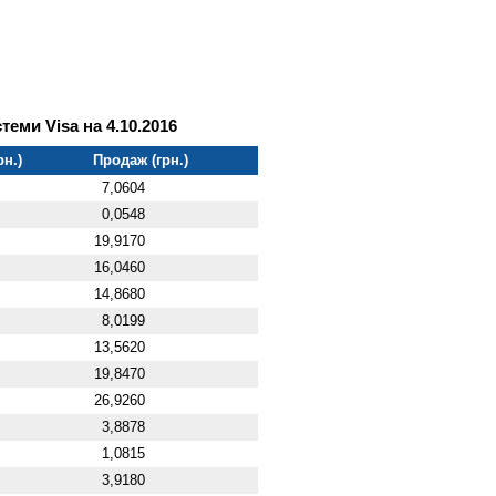
теми Visa на 4.10.2016
рн.)
Продаж (грн.)
7,0604
0,0548
19,9170
16,0460
14,8680
8,0199
13,5620
19,8470
26,9260
3,8878
1,0815
3,9180