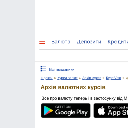
Валюта
Депозити
Кредит
Всі показники
Індекси
»
Курси валют
»
Архів курсів
»
Курс Visa
»
4
Архів валютних курсів
Все про валюту теперь і в застосунку від М