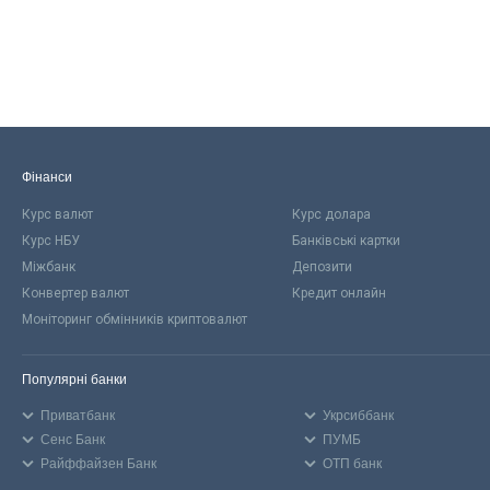
Фінанси
Курс валют
Курс долара
Курс НБУ
Банківські картки
Міжбанк
Депозити
Конвертер валют
Кредит онлайн
Моніторинг обмінників криптовалют
Популярні банки
Приватбанк
Укрсиббанк
Сенс Банк
ПУМБ
Райффайзен Банк
ОТП банк