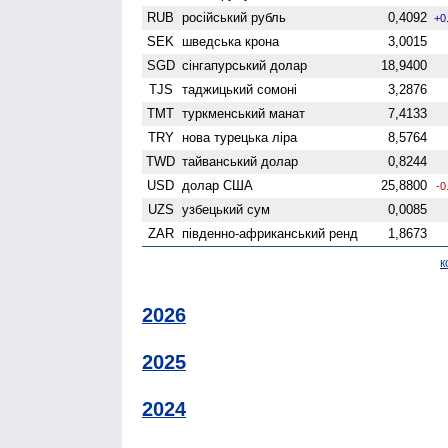
RUB
російський рубль
0,4092
+0
SEK
шведська крона
3,0015
SGD
сінгапурський долар
18,9400
TJS
таджицький сомоні
3,2876
TMT
туркменський манат
7,4133
TRY
нова турецька ліра
8,5764
TWD
тайванський долар
0,8244
USD
долар США
25,8800
-0
UZS
узбецький сум
0,0085
ZAR
південно-африканський ренд
1,8673
к
2026
2025
2024