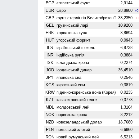
EGP
єгипетський фунт
2,9144
EUR
Євро
28,8980
+0
GBP
фунт стерлінгів Велико­британії
33,2350
-0
GEL
грузинський ларі
10,9200
HRK
хорватська куна
3,8694
HUF
угорський форинт
0,0943
ILS
ізраїльський шекель
6,8738
INR
індійська рупія
0,3884
ISK
ісландська крона
0,2274
JOD
іорданський динар
36,4510
JPY
японська єна
0,2546
KGS
киргизький сом
0,3819
KRW
піденно-корейська вона (Корея)
0,0235
KZT
казахстанський тенге
0,0773
MDL
молдовський лей
1,3164
NOK
норвезька крона
3,2212
NZD
ново­зеландський долар
18,7680
PLN
польський злотий
6,6960
RON
новий румунський лей
6,5213