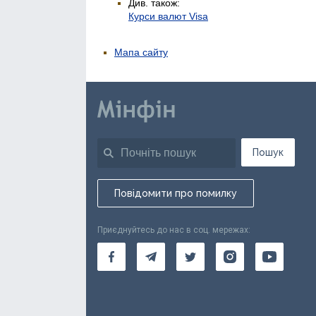
Див. також:
Курси валют Visa
Мапа сайту
Пошук
Повідомити про помилку
Приєднуйтесь до нас в соц. мережах: