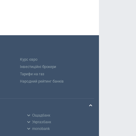
Курс євро
Інвестиційні брокери
Тарифи на газ
Народний рейтинг банків
Ощадбанк
Укргазбанк
monobank