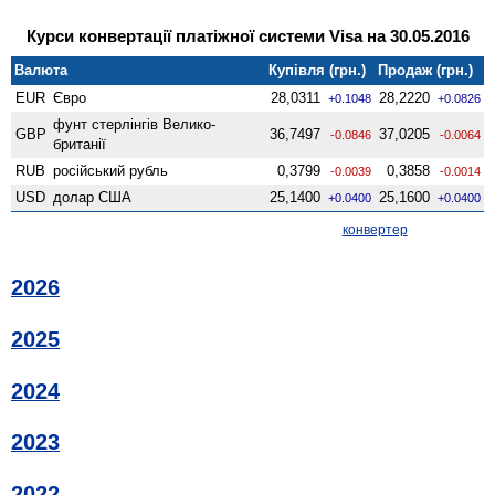
Курси конвертації платіжної системи Visa на 30.05.2016
Валюта
Купівля (грн.)
Продаж (грн.)
EUR
Євро
28,0311
28,2220
+0.1048
+0.0826
фунт стерлінгів Велико­
GBP
36,7497
37,0205
-0.0846
-0.0064
британії
RUB
російський рубль
0,3799
0,3858
-0.0039
-0.0014
USD
долар США
25,1400
25,1600
+0.0400
+0.0400
конвертер
2026
2025
2024
2023
2022