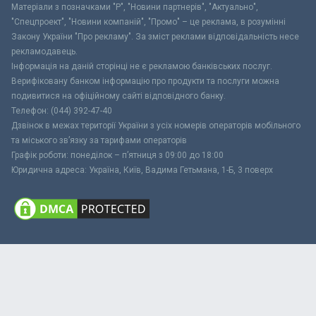
Матеріали з позначками "Р", "Новини партнерів", "Актуально",
"Спецпроект", "Новини компаній", "Промо" – це реклама, в розумінні
Закону України "Про рекламу". За зміст реклами відповідальність несе
рекламодавець.
Інформація на даній сторінці не є рекламою банківських послуг.
Верифіковану банком інформацію про продукти та послуги можна
подивитися на офіційному сайті відповідного банку.
Телефон: (044) 392-47-40
Дзвінок в межах території України з усіх номерів операторів мобільного
та міського зв’язку за тарифами операторів
Графік роботи: понеділок – п’ятниця з 09:00 до 18:00
Юридична адреса: Україна, Київ, Вадима Гетьмана, 1-Б, 3 поверх