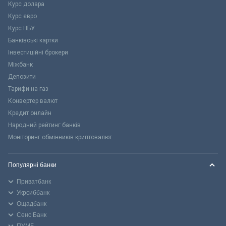
Курс долара
Курс євро
Курс НБУ
Банківські картки
Інвестиційні брокери
Міжбанк
Депозити
Тарифи на газ
Конвертер валют
Кредит онлайн
Народний рейтинг банків
Моніторинг обмінників криптовалют
Популярні банки
Приватбанк
Укрсиббанк
Ощадбанк
Сенс Банк