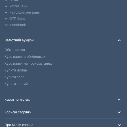
ПУМБ
Укргазбанк
Райффайзен Банк
ОТП банк
monobank
Валютний аукціон
Обмін валют
Курс валют в обмінниках
Курс валют на чорному ринку
Купити долар
Купити євро
Купити злотий
Курси по містах
Корисні сторінки
Про Minfin.com.ua