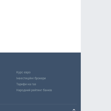
Курс євро
Інвестиційні брокери
Тарифи на газ
Народний рейтинг банків