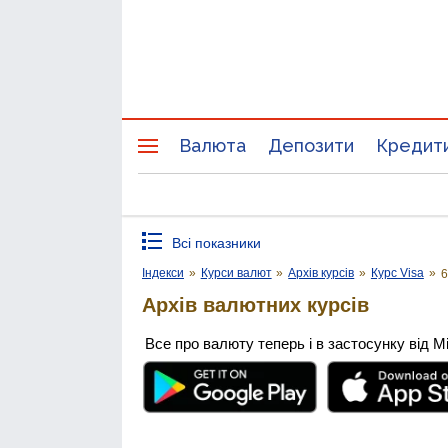
Валюта
Депозити
Кредит
Всі показники
Індекси
»
Курси валют
»
Архів курсів
»
Курс Visa
»
6
Архів валютних курсів
Все про валюту теперь і в застосунку від М