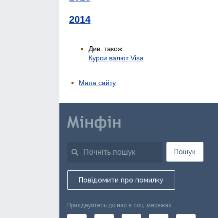
2014
Див. також:
Курси валют Visa
Мапа сайту
Пошук
Повідомити про помилку
Приєднуйтесь до нас в соц. мережах: