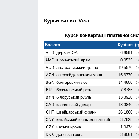
Курси валют Visa
Курси конвертації платіжної сист
Валюта
Купівля (г
AED
дирхам ОАЕ
6,9591
0.
AMD
вiрменський драм
0,0535
0.
AUD
австралійський долар
19,5570
0.
AZN
азербайджанський манат
15,3770
0.
BGN
болгарський лев
14,4800
0.
BRL
бразильський реал
7,8785
0.
BYN
білоруський рубль
13,3920
0.
CAD
канадський долар
18,9840
0.
CHF
швейцарський франк
26,1860
0.
CNY
китайський юань женьмiньбi
3,7828
0.
CZK
чеська крона
1,0474
0.
DKK
данська крона
3,8061
0.