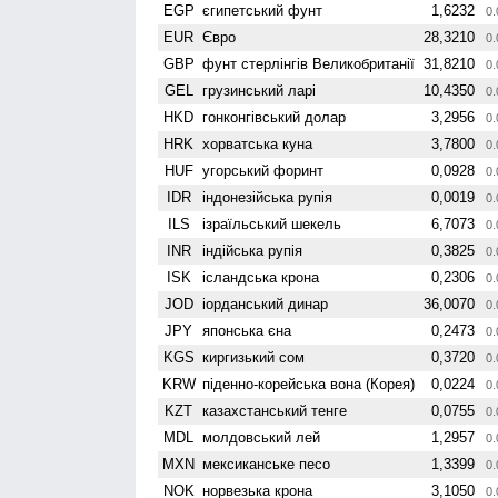
EGP
єгипетський фунт
1,6232
0.
EUR
Євро
28,3210
0.
GBP
фунт стерлінгів Велико­британії
31,8210
0.
GEL
грузинський ларі
10,4350
0.
HKD
гонконгівський долар
3,2956
0.
HRK
хорватська куна
3,7800
0.
HUF
угорський форинт
0,0928
0.
IDR
індонезійська рупія
0,0019
0.
ILS
ізраїльський шекель
6,7073
0.
INR
індійська рупія
0,3825
0.
ISK
ісландська крона
0,2306
0.
JOD
іорданський динар
36,0070
0.
JPY
японська єна
0,2473
0.
KGS
киргизький сом
0,3720
0.
KRW
піденно-корейська вона (Корея)
0,0224
0.
KZT
казахстанський тенге
0,0755
0.
MDL
молдовський лей
1,2957
0.
MXN
мексиканське песо
1,3399
0.
NOK
норвезька крона
3,1050
0.