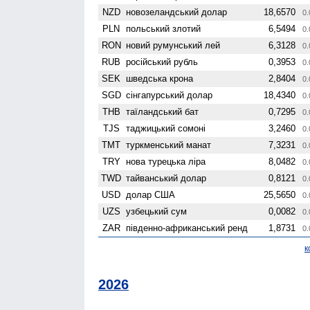
NZD
ново­зеландський долар
18,6570
0.
PLN
польський злотий
6,5494
0.
RON
новий румунський лей
6,3128
0.
RUB
російський рубль
0,3953
0.
SEK
шведська крона
2,8404
0.
SGD
сінгапурський долар
18,4340
0.
THB
таїландський бат
0,7295
0.
TJS
таджицький сомоні
3,2460
0.
TMT
туркменський манат
7,3231
0.
TRY
нова турецька ліра
8,0482
0.
TWD
тайванський долар
0,8121
0.
USD
долар США
25,5650
0.
UZS
узбецький сум
0,0082
0.
ZAR
південно-африканський ренд
1,8731
0.
к
2026