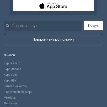
Доступно в
Пошук
Повідомити про помилку
Фінанси
Курс валют
Курс долара
Курс євро
Курс НБУ
Банківські картки
Інвестиційні брокери
Міжбанк
Депозити