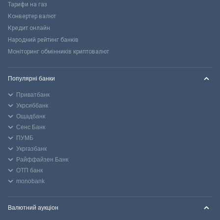
Тарифи на газ
Конвертер валют
Кредит онлайн
Народний рейтинг банків
Моніторинг обмінників криптовалют
Популярні банки
Приватбанк
Укрсиббанк
Ощадбанк
Сенс Банк
ПУМБ
Укргазбанк
Райффайзен Банк
ОТП банк
monobank
Валютний аукціон