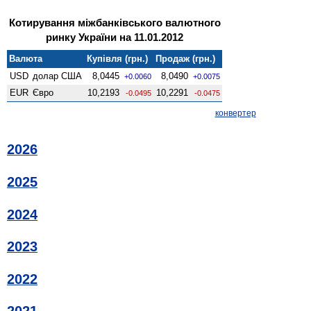
Котирування міжбанківського валютного
ринку України на 11.01.2012
Валюта
Купівля (грн.)
Продаж (грн.)
USD
долар США
8,0445
8,0490
+0.0060
+0.0075
EUR
Євро
10,2193
10,2291
-0.0495
-0.0475
конвертер
2026
2025
2024
2023
2022