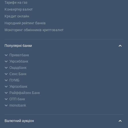
Тарифи на газ
Конвертер валют
Кредит онлайн
Народний рейтинг банків
Моніторинг обмінників криптовалют
Популярні банки
Приватбанк
Укрсиббанк
Ощадбанк
Сенс Банк
ПУМБ
Укргазбанк
Райффайзен Банк
ОТП банк
monobank
Валютний аукціон