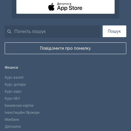
Доступно в
Пошук
Повідомити про помилку
Фінанси
Курс валют
Курс долара
Курс євро
Курс НБУ
Банківські картки
Інвестиційні брокери
Міжбанк
Депозити