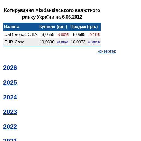
Котирування міжбанківського валютного
ринку України на 6.06.2012
Валюта
Купівля (грн.)
Продаж (грн.)
USD
долар США
8,0655
8,0685
-0.0095
-0.0115
EUR
Євро
10,0896
10,0973
+0.0641
+0.0616
конвертер
2026
2025
2024
2023
2022