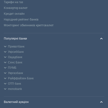
Тарифи на газ
Конвертер валют
Кредит онлайн
Народний рейтинг банків
Моніторинг обмінників криптовалют
Популярні банки
Приватбанк
Укрсиббанк
Ощадбанк
Сенс Банк
ПУМБ
Укргазбанк
Райффайзен Банк
ОТП банк
monobank
Валютний аукціон