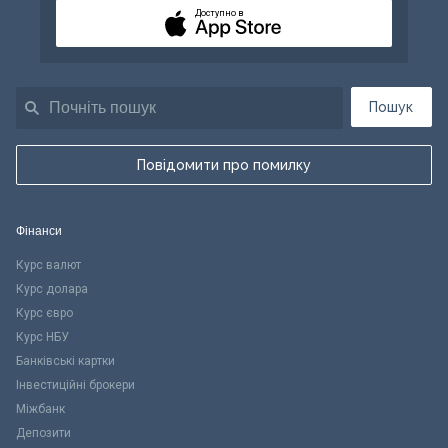
Доступно в
Пошук
Повідомити про помилку
Фінанси
Курс валют
Курс долара
Курс євро
Курс НБУ
Банківські картки
Інвестиційні брокери
Міжбанк
Депозити