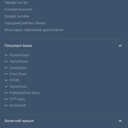
Тарифи на газ
Конвертер валют
Кредит онлайн
Народний рейтинг банків
Моніторинг обмінників криптовалют
Популярні банки
Приватбанк
Укрсиббанк
Ощадбанк
Сенс Банк
ПУМБ
Укргазбанк
Райффайзен Банк
ОТП банк
monobank
Валютний аукціон