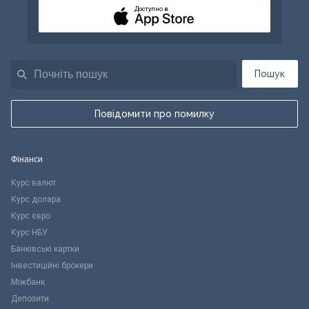
Доступно в
Пошук
Повідомити про помилку
Фінанси
Курс валют
Курс долара
Курс євро
Курс НБУ
Банківські картки
Інвестиційні брокери
Міжбанк
Депозити