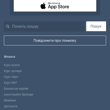
Доступно в
Пошук
Повідомити про помилку
Фінанси
Курс валют
Курс долара
Курс євро
Курс НБУ
Банківські картки
Інвестиційні брокери
Міжбанк
Депозити