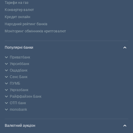
Тарифи на газ
Конвертер валют
Кредит онлайн
Народний рейтинг банків
Моніторинг обмінників криптовалют
Популярні банки
Приватбанк
Укрсиббанк
Ощадбанк
Сенс Банк
ПУМБ
Укргазбанк
Райффайзен Банк
ОТП банк
monobank
Валютний аукціон