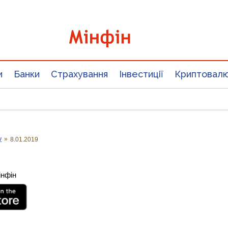
и
Банки
Страхування
Інвестиції
Криптовал
у
»
8.01.2019
інфін