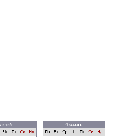
лютий
березень
Чт
Пт
Сб
Нд
Пн
Вт
Ср
Чт
Пт
Сб
Нд