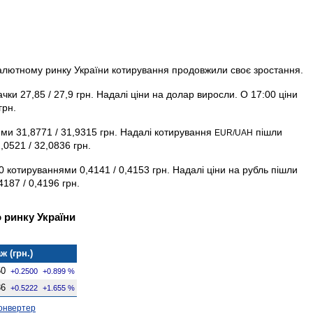
 валютному ринку України котирування продовжили своє зростання.
ки 27,85 / 27,9 грн. Надалі ціни на долар виросли. О 17:00 ціни
грн.
ями 31,8771 / 31,9315 грн. Надалі котирування
пішли
EUR/UAH
,0521 / 32,0836 грн.
0 котируваннями 0,4141 / 0,4153 грн. Надалі ціни на рубль пішли
187 / 0,4196 грн.
 ринку України
ж (грн.)
50
+0.2500
+0.899 %
36
+0.5222
+1.655 %
онвертер