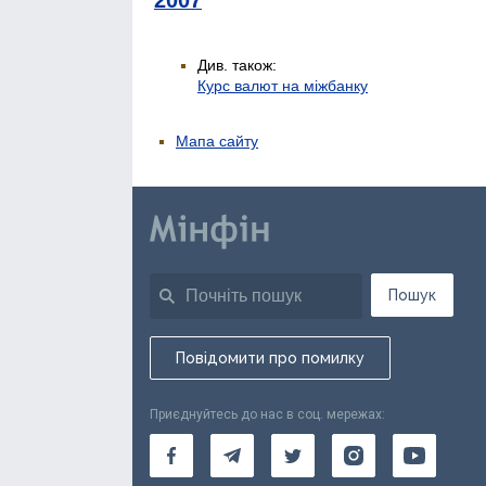
2007
Див. також:
Курс валют на міжбанку
Мапа сайту
Пошук
Повідомити про помилку
Приєднуйтесь до нас в соц. мережах: