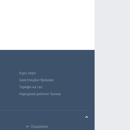
Курс євро
Інвестиційні брокери
Тарифи на газ
Народний рейтинг банків
Ощадбанк