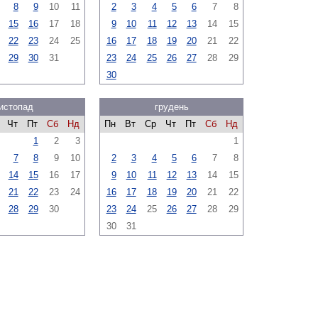
8
9
10
11
2
3
4
5
6
7
8
15
16
17
18
9
10
11
12
13
14
15
22
23
24
25
16
17
18
19
20
21
22
29
30
31
23
24
25
26
27
28
29
30
истопад
грудень
Чт
Пт
Сб
Нд
Пн
Вт
Ср
Чт
Пт
Сб
Нд
1
2
3
1
7
8
9
10
2
3
4
5
6
7
8
14
15
16
17
9
10
11
12
13
14
15
21
22
23
24
16
17
18
19
20
21
22
28
29
30
23
24
25
26
27
28
29
30
31