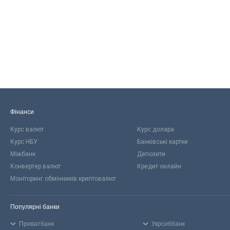
Фінанси
Курс валют
Курс долара
Курс НБУ
Банківські картки
Міжбанк
Депозити
Конвертер валют
Кредит онлайн
Моніторинг обмінників криптовалют
Популярні банки
Приватбанк
Укрсиббанк