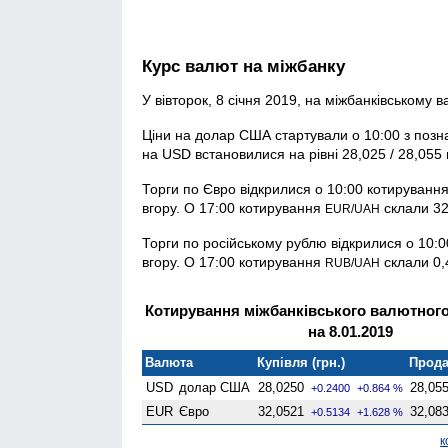
Курс валют на міжбанку
У вівторок, 8 січня 2019, на міжбанківському
Ціни на долар США стартували о 10:00 з познач
на USD встановилися на рівні 28,025 / 28,055 
Торги по Євро відкрилися о 10:00 котируванн
вгору. О 17:00 котирування
склали 32
EUR/UAH
Торги по російському рублю відкрилися о 10:0
вгору. О 17:00 котирування
склали 0,4
RUB/UAH
Котирування міжбанківського валютного
на 8.01.2019
Валюта
Купівля (грн.)
Прода
USD
долар США
28,0250
28,05
+0.2400
+0.864 %
EUR
Євро
32,0521
32,08
+0.5134
+1.628 %
к