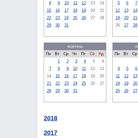
8
9
10
11
12
13
14
5
6
7
15
16
17
18
19
20
21
12
13
14
22
23
24
25
26
27
28
19
20
21
29
30
31
26
27
28
жовтень
л
Пн
Вт
Ср
Чт
Пт
Сб
Нд
Пн
Вт
Ср
1
2
3
4
5
6
7
8
9
10
11
12
13
4
5
6
14
15
16
17
18
19
20
11
12
13
21
22
23
24
25
26
27
18
19
20
28
29
30
31
25
26
27
2018
2017