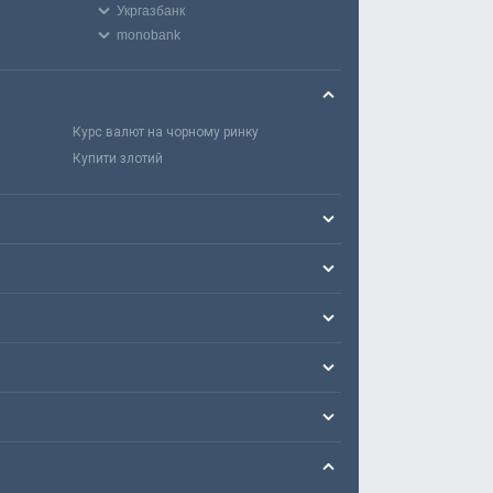
Укргазбанк
monobank
Курс валют на чорному ринку
Купити злотий