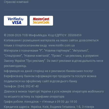
Страхові компанії
© 2008-2026 ТОВ МiнфiнМедiа. Код ЄДРПОУ: 35506859
Копіювання і розміщення матеріалів на інших сайтах дозволяється
тільки з гіперпосиланням виду: www.minfin.com.ua
Матеріали з позначками "Р", "Новини партнерів", "Актуально",
"Спецпроект", "Новини компаній", "Промо" – це реклама, в розумінні
Закону України "Про рекламу". За зміст реклами відповідальність несе
рекламодавець.
Інформація на даній сторінці не є рекламою банківських послуг.
Верифіковану банком інформацію про продукти та послуги можна
подивитися на офіційному сайті відповідного банку.
Телефон: (044) 392-47-40
Дзвінок в межах території України з усіх номерів операторів мобільного
та міського зв’язку за тарифами операторів
Графік роботи: понеділок – п’ятниця з 09:00 до 18:00
Юридична адреса: Україна, Київ, Вадима Гетьмана, 1-Б, 3 поверх