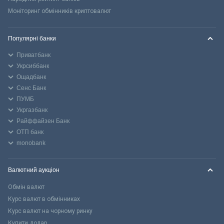
Моніторинг обмінників криптовалют
Популярні банки
Приватбанк
Укрсиббанк
Ощадбанк
Сенс Банк
ПУМБ
Укргазбанк
Райффайзен Банк
ОТП банк
monobank
Валютний аукціон
Обмін валют
Курс валют в обмінниках
Курс валют на чорному ринку
Купити долар