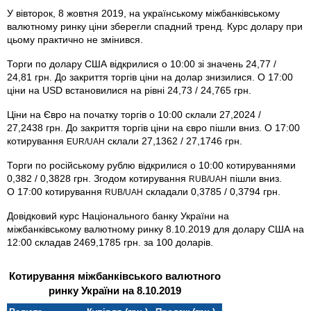
У вівторок, 8 жовтня 2019, на українському міжбанківському
валютному ринку ціни зберегли спадний тренд. Курс долару при
цьому практично не змінився.
Торги по долару США відкрилися о 10:00 зі значень 24,77 /
24,81 грн. До закриття торгів ціни на долар знизилися. О 17:00
ціни на USD встановилися на рівні 24,73 / 24,765 грн.
Ціни на Євро на початку торгів о 10:00 склали 27,2024 /
27,2438 грн. До закриття торгів ціни на євро пішли вниз. О 17:00
котирування
склали 27,1362 / 27,1746 грн.
EUR/UAH
Торги по російському рублю відкрилися о 10:00 котируваннями
0,382 / 0,3828 грн. Згодом котирування
пішли вниз.
RUB/UAH
О 17:00 котирування
складали 0,3785 / 0,3794 грн.
RUB/UAH
Довідковий курс Національного банку України на
міжбанківському валютному ринку 8.10.2019 для долару США на
12:00 складав 2469,1785 грн. за 100 доларів.
Котирування міжбанківського валютного
ринку України на 8.10.2019