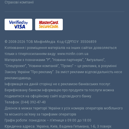
Страхові компанії
© 2008-2026 ТОВ МiнфiнМедiа. Код ЄДРПОУ: 35506859
Копіювання і розміщення матеріалів на інших сайтах дозволяється
тільки з гіперпосиланням виду: www.minfin.com.ua
Матеріали з позначками "Р", "Новини партнерів", "Актуально",
"Спецпроект", "Новини компаній", "Промо" – це реклама, в розумінні
Закону України "Про рекламу". За зміст реклами відповідальність несе
рекламодавець.
Інформація на даній сторінці не є рекламою банківських послуг.
Верифіковану банком інформацію про продукти та послуги можна
подивитися на офіційному сайті відповідного банку.
Телефон: (044) 392-47-40
Дзвінок в межах території України з усіх номерів операторів мобільного
та міського зв’язку за тарифами операторів
Графік роботи: понеділок – п’ятниця з 09:00 до 18:00
Юридична адреса: Україна, Київ, Вадима Гетьмана, 1-Б, 3 поверх