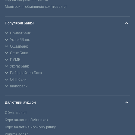
Моніторинг обмінників криптовалют
Популярні банки
Приватбанк
Укрсиббанк
Ощадбанк
Сенс Банк
ПУМБ
Укргазбанк
Райффайзен Банк
ОТП банк
monobank
Валютний аукціон
Обмін валют
Курс валют в обмінниках
Курс валют на чорному ринку
Купити долар