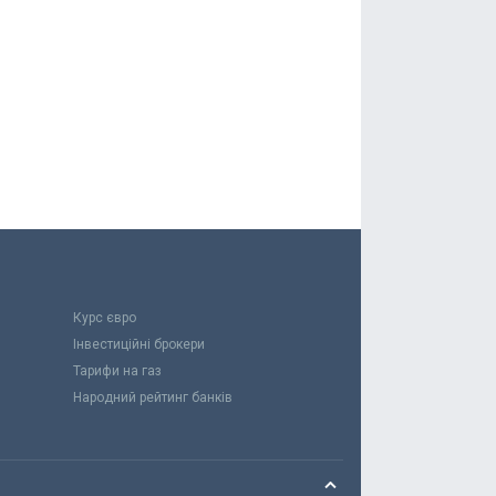
Курс євро
Інвестиційні брокери
Тарифи на газ
Народний рейтинг банків