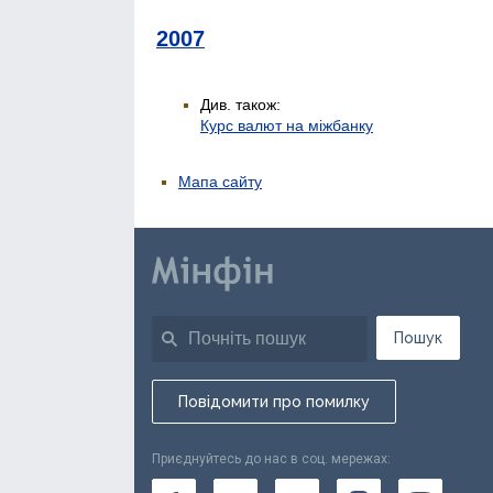
2007
Див. також:
Курс валют на міжбанку
Мапа сайту
Пошук
Повідомити про помилку
Приєднуйтесь до нас в соц. мережах: