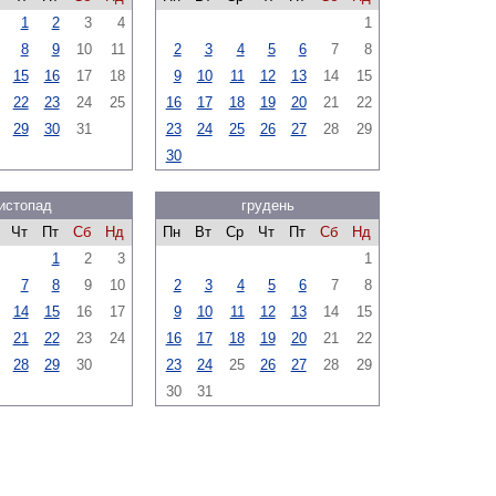
1
2
3
4
1
8
9
10
11
2
3
4
5
6
7
8
15
16
17
18
9
10
11
12
13
14
15
22
23
24
25
16
17
18
19
20
21
22
29
30
31
23
24
25
26
27
28
29
30
истопад
грудень
Чт
Пт
Сб
Нд
Пн
Вт
Ср
Чт
Пт
Сб
Нд
1
2
3
1
7
8
9
10
2
3
4
5
6
7
8
14
15
16
17
9
10
11
12
13
14
15
21
22
23
24
16
17
18
19
20
21
22
28
29
30
23
24
25
26
27
28
29
30
31