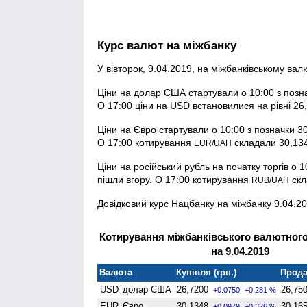
Курс валют на міжбанку
У вівторок, 9.04.2019, на міжбанківському в
Ціни на долар США стартували о 10:00 з позна
О 17:00 ціни на USD встановилися на рівні 26,7
Ціни на Євро стартували о 10:00 з позначки 30,
О 17:00 котирування
складали 30,134
EUR/UAH
Ціни на російський рубль на початку торгів о 1
пішли вгору. О 17:00 котирування
скл
RUB/UAH
Довідковий курс Нацбанку на міжбанку 9.04.20
Котирування міжбанківського валютного
на 9.04.2019
Валюта
Купівля (грн.)
Прода
USD
долар США
26,7200
26,75
+0.0750
+0.281 %
EUR
Євро
30,1348
30,16
+0.0979
+0.326 %