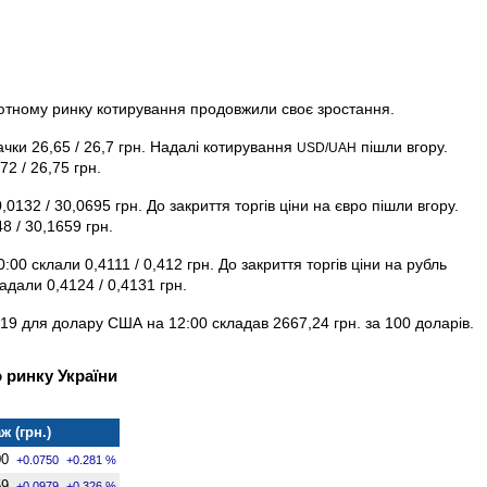
алютному ринку котирування продовжили своє зростання.
чки 26,65 / 26,7 грн. Надалі котирування
пішли вгору.
USD/UAH
2 / 26,75 грн.
0132 / 30,0695 грн. До закриття торгів ціни на євро пішли вгору.
8 / 30,1659 грн.
0:00 склали 0,4111 / 0,412 грн. До закриття торгів ціни на рубль
адали 0,4124 / 0,4131 грн.
19 для долару США на 12:00 складав 2667,24 грн. за 100 доларів.
 ринку України
ж (грн.)
00
+0.0750
+0.281 %
59
+0.0979
+0.326 %