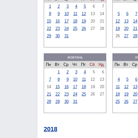
1
2
3
4
5
6
7
8
9
10
11
12
13
14
5
6
7
15
16
17
18
19
20
21
12
13
14
22
23
24
25
26
27
28
19
20
21
29
30
31
26
27
28
жовтень
л
Пн
Вт
Ср
Чт
Пт
Сб
Нд
Пн
Вт
Ср
1
2
3
4
5
6
7
8
9
10
11
12
13
4
5
6
14
15
16
17
18
19
20
11
12
13
21
22
23
24
25
26
27
18
19
20
28
29
30
31
25
26
27
2018