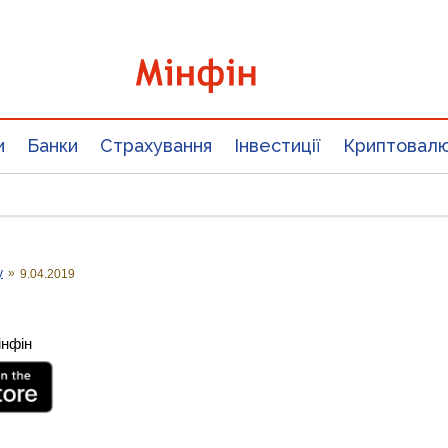
и
Банки
Страхування
Інвестиції
Криптовал
у
»
9.04.2019
інфін