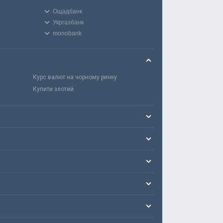
Ощадбанк
Укргазбанк
monobank
Курс валют на чорному ринку
Купити злотий