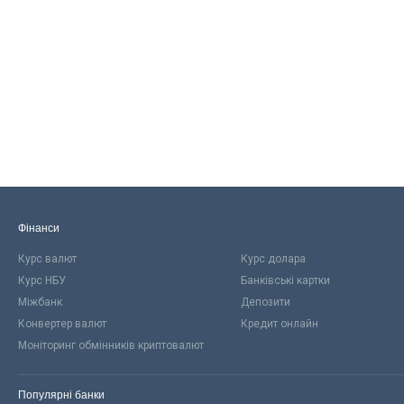
Фінанси
Курс валют
Курс долара
Курс НБУ
Банківські картки
Міжбанк
Депозити
Конвертер валют
Кредит онлайн
Моніторинг обмінників криптовалют
Популярні банки