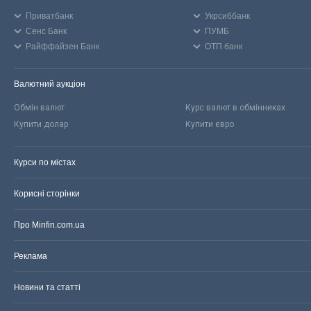
Приватбанк
Укрсиббанк
Сенс Банк
ПУМБ
Райффайзен Банк
ОТП банк
Валютний аукціон
Обмін валют
Курс валют в обмінниках
Купити долар
Купити євро
Курси по містах
Корисні сторінки
Про Minfin.com.ua
Реклама
Новини та статті