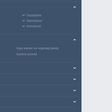
Ощадбанк
Укргазбанк
monobank
Курс валют на чорному ринку
Купити злотий