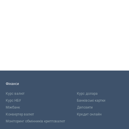
Фінанси
Курс валют
Курс долара
Курс НБУ
Банківські картки
Міжбанк
Депозити
Конвертер валют
Кредит онлайн
Моніторинг обмінників криптовалют