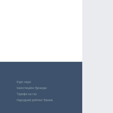
Курс євро
Інвестиційні брокери
Тарифи на газ
Народний рейтинг банків