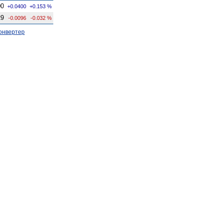
00
+0.0400
+0.153 %
29
-0.0096
-0.032 %
онвертер