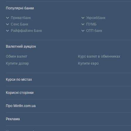
Популярні банки
Приватбанк
Укрсиббанк
Сенс Банк
ПУМБ
Райффайзен Банк
ОТП банк
Валютний аукціон
Обмін валют
Курс валют в обмінниках
Купити долар
Купити євро
Курси по містах
Корисні сторінки
Про Minfin.com.ua
Реклама