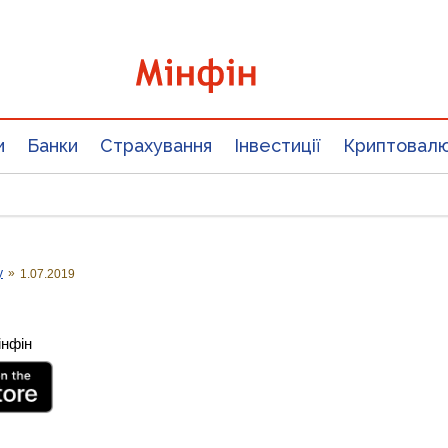
и
Банки
Страхування
Інвестиції
Криптовал
у
»
1.07.2019
інфін