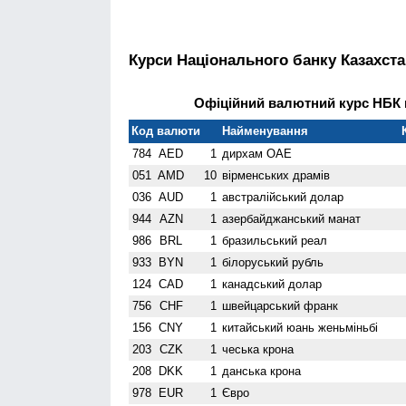
Курси Національного банку Казахста
Офіційний валютний курс НБК н
Код валюти
Найменування
784
AED
1
дирхам ОАЕ
051
AMD
10
вiрменських драмів
036
AUD
1
австралійський долар
944
AZN
1
азербайджанський манат
986
BRL
1
бразильський реал
933
BYN
1
білоруський рубль
124
CAD
1
канадський долар
756
CHF
1
швейцарський франк
156
CNY
1
китайський юань женьмiньбi
203
CZK
1
чеська крона
208
DKK
1
данська крона
978
EUR
1
Євро