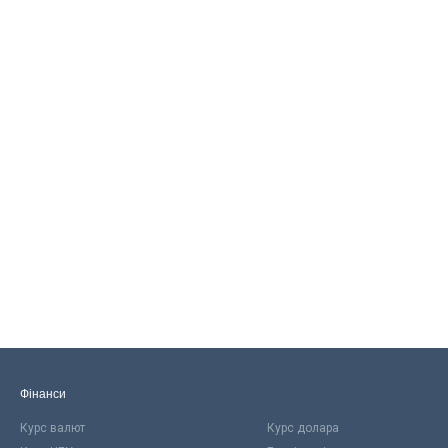
Фінанси
Курс валют
Курс долара