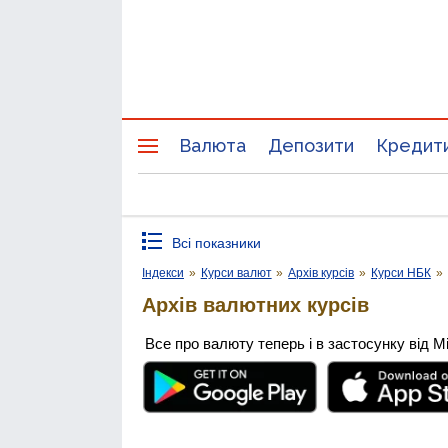
Валюта
Депозити
Кредит
Всі показники
Індекси
»
Курси валют
»
Архів курсів
»
Курси НБК
»
Архів валютних курсів
Все про валюту теперь і в застосунку від М