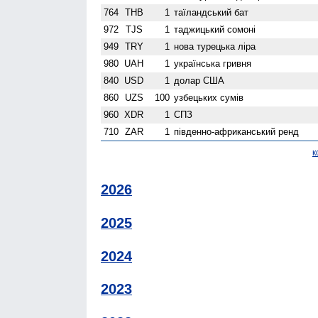
764
THB
1
таїландський бат
972
TJS
1
таджицький сомоні
949
TRY
1
нова турецька ліра
980
UAH
1
українська гривня
840
USD
1
долар США
860
UZS
100
узбецьких сумів
960
XDR
1
СПЗ
710
ZAR
1
південно-африканський ренд
к
2026
2025
2024
2023