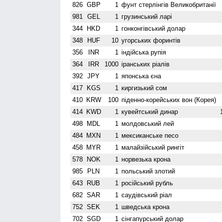
826
GBP
1
фунт стерлінгів Велико­британії
981
GEL
1
грузинський ларі
344
HKD
1
гонконгівський долар
348
HUF
10
угорських форинтів
356
INR
1
індійська рупія
364
IRR
1000
іранських ріалів
392
JPY
1
японська єна
417
KGS
1
киргизький сом
410
KRW
100
піденно-корейських вон (Корея)
414
KWD
1
кувейтський динар
498
MDL
1
молдовський лей
484
MXN
1
мексиканське песо
458
MYR
1
малайзійський рингіт
578
NOK
1
норвезька крона
985
PLN
1
польський злотий
643
RUB
1
російський рубль
682
SAR
1
саудівський ріал
752
SEK
1
шведська крона
702
SGD
1
сінгапурський долар