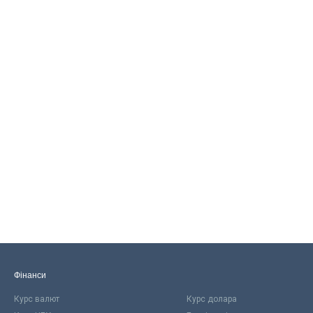
Фінанси
Курс валют
Курс долара