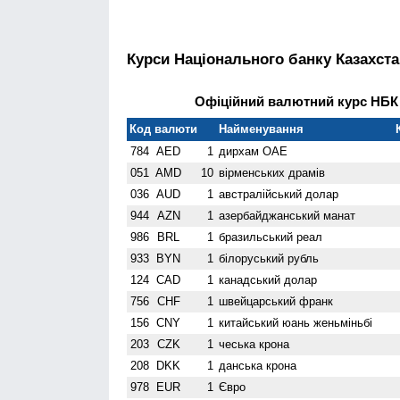
Курси Національного банку Казахста
Офіційний валютний курс НБК н
Код валюти
Найменування
784
AED
1
дирхам ОАЕ
051
AMD
10
вiрменських драмів
036
AUD
1
австралійський долар
944
AZN
1
азербайджанський манат
986
BRL
1
бразильський реал
933
BYN
1
білоруський рубль
124
CAD
1
канадський долар
756
CHF
1
швейцарський франк
156
CNY
1
китайський юань женьмiньбi
203
CZK
1
чеська крона
208
DKK
1
данська крона
978
EUR
1
Євро