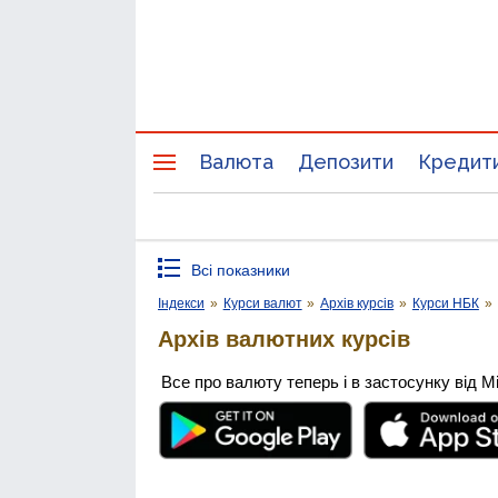
Валюта
Депозити
Кредит
Всі показники
Індекси
»
Курси валют
»
Архів курсів
»
Курси НБК
»
Архів валютних курсів
Все про валюту теперь і в застосунку від М