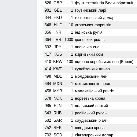
826
GBP
1
фунт стерлінгів Велико­британії
981
GEL
1
грузинський ларі
344
HKD
1
гонконгівський долар
348
HUF
10
угорських форинтів
356
INR
1
індійська рупія
364
IRR
1000
іранських ріалів
392
JPY
1
японська єна
417
KGS
1
киргизький сом
410
KRW
100
піденно-корейських вон (Корея)
414
KWD
1
кувейтський динар
498
MDL
1
молдовський лей
484
MXN
1
мексиканське песо
458
MYR
1
малайзійський рингіт
578
NOK
1
норвезька крона
985
PLN
1
польський злотий
643
RUB
1
російський рубль
682
SAR
1
саудівський ріал
752
SEK
1
шведська крона
702
SGD
1
сінгапурський долар