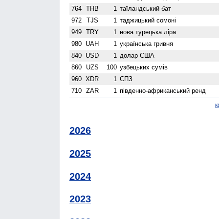
764
THB
1
таїландський бат
972
TJS
1
таджицький сомоні
949
TRY
1
нова турецька ліра
980
UAH
1
українська гривня
840
USD
1
долар США
860
UZS
100
узбецьких сумів
960
XDR
1
СПЗ
710
ZAR
1
південно-африканський ренд
к
2026
2025
2024
2023