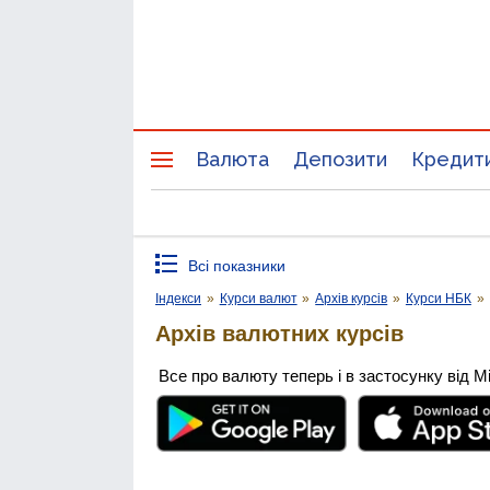
Валюта
Депозити
Кредит
Всі показники
Індекси
»
Курси валют
»
Архів курсів
»
Курси НБК
»
Архів валютних курсів
Все про валюту теперь і в застосунку від М