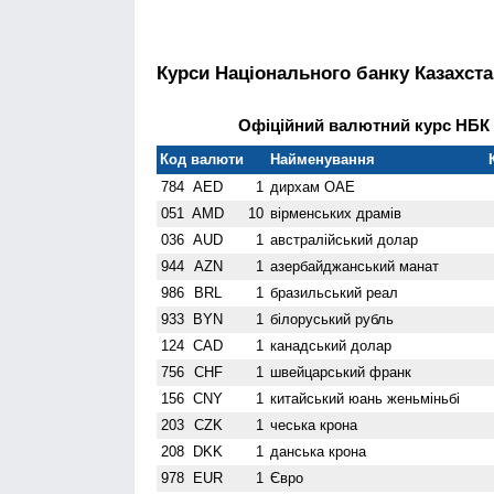
Курси Національного банку Казахста
Офіційний валютний курс НБК н
Код валюти
Найменування
784
AED
1
дирхам ОАЕ
051
AMD
10
вiрменських драмів
036
AUD
1
австралійський долар
944
AZN
1
азербайджанський манат
986
BRL
1
бразильський реал
933
BYN
1
білоруський рубль
124
CAD
1
канадський долар
756
CHF
1
швейцарський франк
156
CNY
1
китайський юань женьмiньбi
203
CZK
1
чеська крона
208
DKK
1
данська крона
978
EUR
1
Євро