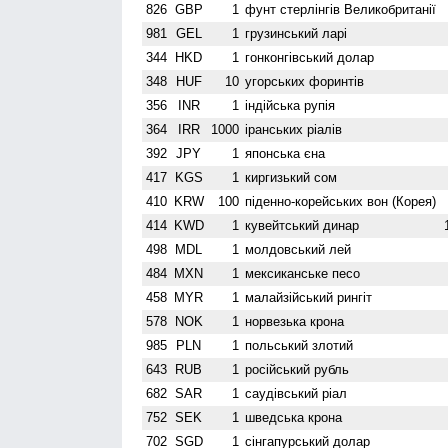
826
GBP
1
фунт стерлінгів Велико­британії
981
GEL
1
грузинський ларі
344
HKD
1
гонконгівський долар
348
HUF
10
угорських форинтів
356
INR
1
індійська рупія
364
IRR
1000
іранських ріалів
392
JPY
1
японська єна
417
KGS
1
киргизький сом
410
KRW
100
піденно-корейських вон (Корея)
414
KWD
1
кувейтський динар
498
MDL
1
молдовський лей
484
MXN
1
мексиканське песо
458
MYR
1
малайзійський рингіт
578
NOK
1
норвезька крона
985
PLN
1
польський злотий
643
RUB
1
російський рубль
682
SAR
1
саудівський ріал
752
SEK
1
шведська крона
702
SGD
1
сінгапурський долар