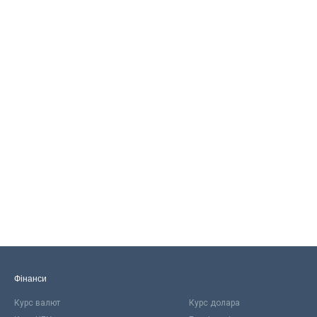
Фінанси
Курс валют
Курс долара