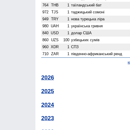
764
THB
1
таїландський бат
972
TJS
1
таджицький сомоні
949
TRY
1
нова турецька ліра
980
UAH
1
українська гривня
840
USD
1
долар США
860
UZS
100
узбецьких сумів
960
XDR
1
СПЗ
710
ZAR
1
південно-африканський ренд
к
2026
2025
2024
2023