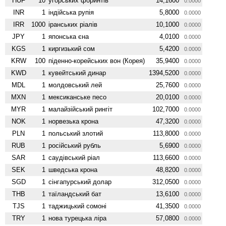
HUF
10
угорських форинтів
14,1600
0.0000
INR
1
індійська рупія
5,8000
0.0000
IRR
1000
іранських ріалів
10,1000
0.0000
JPY
1
японська єна
4,0100
0.0000
KGS
1
киргизький сом
5,4200
0.0000
KRW
100
піденно-корейських вон (Корея)
35,9400
0.0000
KWD
1
кувейтський динар
1394,5200
0.0000
MDL
1
молдовський лей
25,7600
0.0000
MXN
1
мексиканське песо
20,0100
0.0000
MYR
1
малайзійський рингіт
102,7000
0.0000
NOK
1
норвезька крона
47,3200
0.0000
PLN
1
польський злотий
113,8000
0.0000
RUB
1
російський рубль
5,6900
0.0000
SAR
1
саудівський ріал
113,6600
0.0000
SEK
1
шведська крона
48,8200
0.0000
SGD
1
сінгапурський долар
312,0500
0.0000
THB
1
таїландський бат
13,6100
0.0000
TJS
1
таджицький сомоні
41,3500
0.0000
TRY
1
нова турецька ліра
57,0800
0.0000