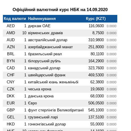
Офіційний валютний курс НБК на 14.09.2020
Код валюти
Найменування
Курс (KZT)
AED
1
дирхам ОАЕ
116,0600
0.0000
AMD
10
вiрменських драмів
8,7500
0.0000
AUD
1
австралійський долар
310,9800
0.0000
AZN
1
азербайджанський манат
251,8000
0.0000
BRL
1
бразильський реал
80,1100
0.0000
BYN
1
білоруський рубль
164,2900
0.0000
CAD
1
канадський долар
323,7600
0.0000
CHF
1
швейцарський франк
469,5300
0.0000
CNY
1
китайський юань женьмiньбi
62,3800
0.0000
CZK
1
чеська крона
19,0600
0.0000
DKK
1
данська крона
68,0300
0.0000
EUR
1
Євро
506,0500
0.0000
GBP
1
фунт стерлінгів Велико­британії
545,1000
0.0000
GEL
1
грузинський ларі
137,5100
0.0000
HKD
1
гонконгівський долар
55,0000
0.0000