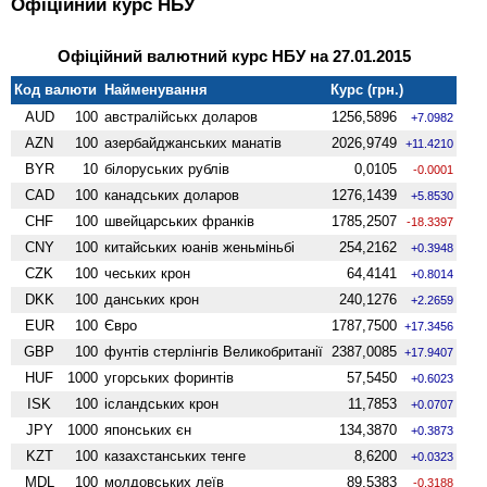
Офіційний курс НБУ
Офіційний валютний курс НБУ на 27.01.2015
Код валюти
Найменування
Курс (грн.)
AUD
100
австралійськх доларов
1256,5896
+7.0982
AZN
100
азербайджанських манатів
2026,9749
+11.4210
BYR
10
білоруських рублів
0,0105
-0.0001
CAD
100
канадських доларов
1276,1439
+5.8530
CHF
100
швейцарських франків
1785,2507
-18.3397
CNY
100
китайських юанів женьмiньбi
254,2162
+0.3948
CZK
100
чеських крон
64,4141
+0.8014
DKK
100
данських крон
240,1276
+2.2659
EUR
100
Євро
1787,7500
+17.3456
GBP
100
фунтів стерлінгів Велико­британії
2387,0085
+17.9407
HUF
1000
угорських форинтів
57,5450
+0.6023
ISK
100
ісландських крон
11,7853
+0.0707
JPY
1000
японських єн
134,3870
+0.3873
KZT
100
казахстанських тенге
8,6200
+0.0323
MDL
100
молдовських леїв
89,5383
-0.3188