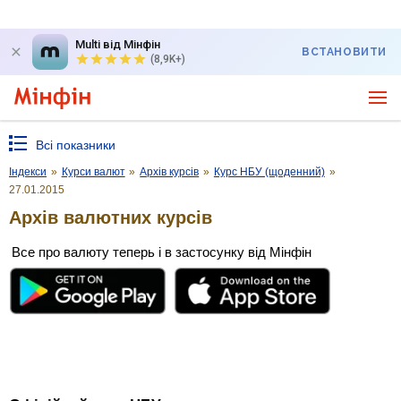
Multi від Мінфін
ВСТАНОВИТИ
(8,9K+)
Всі показники
Індекси
»
Курси валют
»
Архів курсів
»
Курс НБУ (щоденний)
»
27.01.2015
Архів валютних курсів
Все про валюту теперь і в застосунку від Мінфін