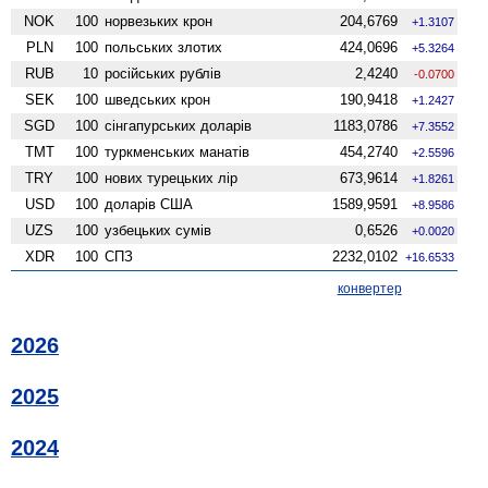
NOK
100
норвезьких крон
204,6769
+1.3107
PLN
100
польських злотих
424,0696
+5.3264
RUB
10
російських рублів
2,4240
-0.0700
SEK
100
шведських крон
190,9418
+1.2427
SGD
100
сінгапурських доларів
1183,0786
+7.3552
TMT
100
туркменських манатів
454,2740
+2.5596
TRY
100
нових турецьких лір
673,9614
+1.8261
USD
100
доларів США
1589,9591
+8.9586
UZS
100
узбецьких сумів
0,6526
+0.0020
XDR
100
СПЗ
2232,0102
+16.6533
конвертер
2026
2025
2024