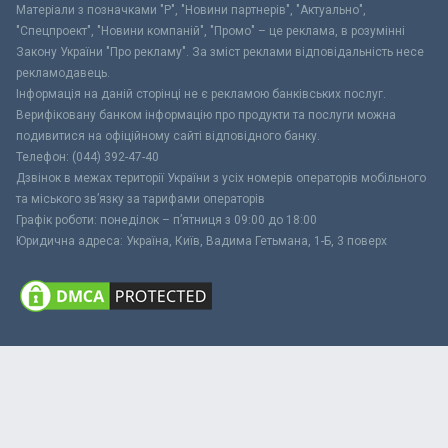
Матеріали з позначками "Р", "Новини партнерів", "Актуально",
"Спецпроект", "Новини компаній", "Промо" – це реклама, в розумінні
Закону України "Про рекламу". За зміст реклами відповідальність несе
рекламодавець.
Інформація на даній сторінці не є рекламою банківських послуг.
Верифіковану банком інформацію про продукти та послуги можна
подивитися на офіційному сайті відповідного банку.
Телефон: (044) 392-47-40
Дзвінок в межах території України з усіх номерів операторів мобільного
та міського зв’язку за тарифами операторів
Графік роботи: понеділок – п’ятниця з 09:00 до 18:00
Юридична адреса: Україна, Київ, Вадима Гетьмана, 1-Б, 3 поверх