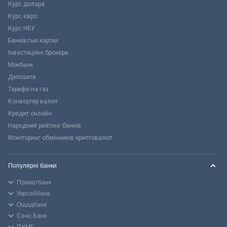
Курс долара
Курс євро
Курс НБУ
Банківські картки
Інвестиційні брокери
Міжбанк
Депозити
Тарифи на газ
Конвертер валют
Кредит онлайн
Народний рейтинг банків
Моніторинг обмінників криптовалют
Популярні банки
Приватбанк
Укрсиббанк
Ощадбанк
Сенс Банк
ПУМБ