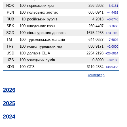
NOK
100
норвезьких крон
286,8302
+3.9161
PLN
100
польських злотих
605,0941
+4.4462
RUB
10
російських рублів
4,2013
+0.0740
SEK
100
шведських крон
260,4407
+3.7668
SGD
100
сінгапурських доларів
1675,2268
+24.9110
TMT
100
туркменських манатів
644,0627
+7.6004
TRY
100
нових турецьких лір
830,9171
+2.0000
USD
100
доларів США
2254,2193
+26.6014
UZS
100
узбецьких сумів
0,8990
+0.0106
XDR
100
СПЗ
3119,2884
+48.9353
конвертер
2026
2025
2024