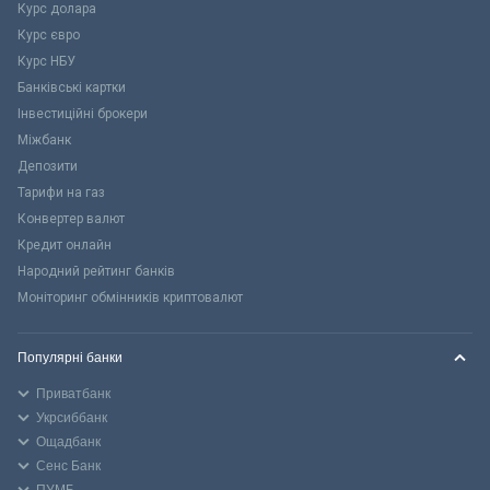
Курс долара
Курс євро
Курс НБУ
Банківські картки
Інвестиційні брокери
Міжбанк
Депозити
Тарифи на газ
Конвертер валют
Кредит онлайн
Народний рейтинг банків
Моніторинг обмінників криптовалют
Популярні банки
Приватбанк
Укрсиббанк
Ощадбанк
Сенс Банк
ПУМБ