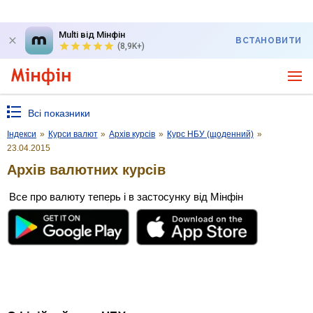
Multi від Мінфін
ВСТАНОВИТИ
(8,9K+)
Всі показники
Індекси
»
Курси валют
»
Архів курсів
»
Курс НБУ (щоденний)
»
23.04.2015
Архів валютних курсів
Все про валюту теперь і в застосунку від Мінфін