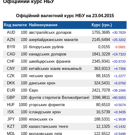
Офіційний курс НБУ
Офіційний валютний курс НБУ на 23.04.2015
Код валюти
Найменування
Курс (грн.)
AUD
100
австралійськх доларов
1755,3695
+30.7829
AZN
100
азербайджанських манатів
2145,6494
+25.3202
BYR
10
білоруських рублів
0,0155
-0.0001
CAD
100
канадських доларов
1841,3228
+19.7323
CHF
100
швейцарських франків
2345,9341
+20.9720
CNY
100
китайських юанів женьмiньбi
363,9313
+4.7356
CZK
100
чеських крон
88,1615
+1.2277
DKK
100
данських крон
324,5431
+5.0750
EUR
100
Євро
2421,7078
+38.1566
GBP
100
фунтів стерлінгів Велико­британії
3396,9811
+80.5053
HUF
1000
угорських форинтів
80,6510
+0.5074
ISK
100
ісландських крон
16,5739
+0.3435
JPY
1000
японських єн
188,5331
+1.9538
KZT
100
казахстанських тенге
12,1325
+0.1432
MDL
100
молдовських леїв
122,6512
+0.5498