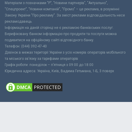
Матеріали з позначками "Р", "Новини партнерів", "Актуально",
"Спецпроект", "Новини компаній", "Промо" – це реклама, в розумінні
Закону України "Про рекламу". За зміст реклами відповідальність несе
рекламодавець.
Інформація на даній сторінці не є рекламою банківських послуг.
Верифіковану банком інформацію про продукти та послуги можна
подивитися на офіційному сайті відповідного банку.
Телефон: (044) 392-47-40
Дзвінок в межах території України з усіх номерів операторів мобільного
та міського зв’язку за тарифами операторів
Графік роботи: понеділок – п’ятниця з 09:00 до 18:00
Юридична адреса: Україна, Київ, Вадима Гетьмана, 1-Б, 3 поверх